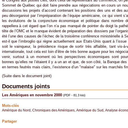
le Congrès aux postes clés, dont celui de représentant au commerce, on peu
Sommet de Québec qui doit faire prendre aux négociations en cours un nou
discussions les projets d’accord contenant les positions des uns et des au
peu désorganisé par l’impréparation de l’équipe américaine, ce qui vient s’a
les évolutions de la conjoncture économique et politique dans nombre 
rappellera à cet égard que l’on n’a pas manqué de pointer du doigt la path
tête de l’OMC et le manque évident de préparation des dossiers par l’organ
été l’une des causes de l’échec de la troisième conférence ministérielle à 
est-il que l’imbroglio qui règne actuellement aux Etats-Unis quant à l’issue 
soit le vainqueur, la présidence risque de sortir très affaiblie, tant vis
internationale, tout cela est loin d’être de très bonne augure pour les négo
venir, surtout à un moment où les perspectives économiques sont pou
bonnes qu’elles ne l’étaient il y a un an et que, de son côté, la Banque de
en termes feutrés mais clairs, l’existence d’un "malaise" sur les marchés fin
(Suite dans le document joint)
Documents joints
Les Amériques en novembre 2000
(PDF - 81.3 kio)
Mots-clés
Amérique du Nord
,
Chroniques des Amériques
,
Amérique du Sud
,
Analyse écon
Partager