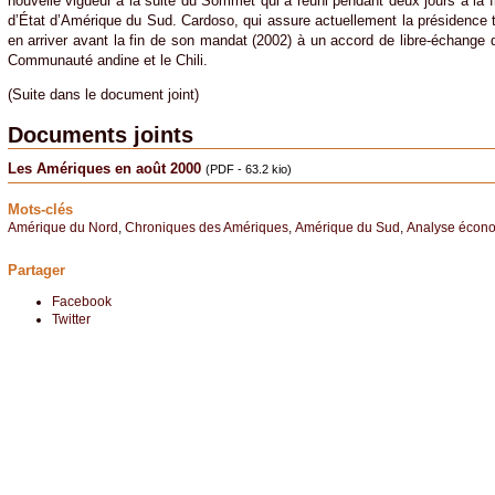
nouvelle vigueur à la suite du Sommet qui a réuni pendant deux jours à la 
d’État d’Amérique du Sud. Cardoso, qui assure actuellement la présiden
en arriver avant la fin de son mandat (2002) à un accord de libre-échange
Communauté andine et le Chili.
(Suite dans le document joint)
Documents joints
Les Amériques en août 2000
(PDF - 63.2 kio)
Mots-clés
Amérique du Nord
,
Chroniques des Amériques
,
Amérique du Sud
,
Analyse écon
Partager
Facebook
Twitter