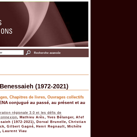
Recherche avancée
 Benessaieh (1972-2021)
ages
,
Chapitres de livres
,
Ouvrages collectifs
ENA conjugué au passé, au présent et au
gration régionale 3.0 et les défis de
rconnexion
,
Mathieu Arès
,
Yves Bélanger
,
Afef
saieh (1972-2021)
,
Dorval Brunelle
,
Christian
ck
,
Gilbert Gagné
,
Henri Regnault
,
Michèle
x
,
Laurent Viau