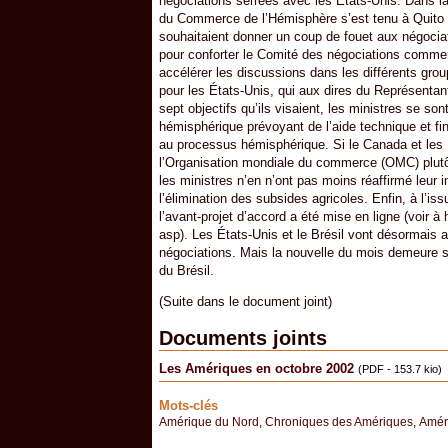
négociations serrées avec les États-Unis. Dans l
du Commerce de l’Hémisphère s’est tenu à Quito l
souhaitaient donner un coup de fouet aux négocia
pour conforter le Comité des négociations commer
accélérer les discussions dans les différents grou
pour les États-Unis, qui aux dires du Représentan
sept objectifs qu’ils visaient, les ministres se 
hémisphérique prévoyant de l’aide technique et fi
au processus hémisphérique. Si le Canada et les É
l’Organisation mondiale du commerce (OMC) plutôt
les ministres n’en n’ont pas moins réaffirmé leur 
l’élimination des subsides agricoles. Enfin, à l’is
l’avant-projet d’accord a été mise en ligne (voir à
asp). Les États-Unis et le Brésil vont désormais a
négociations. Mais la nouvelle du mois demeure sa
du Brésil.
(Suite dans le document joint)
Documents joints
Les Amériques en octobre 2002
(PDF - 153.7 kio)
Mots-clés
Amérique du Nord
,
Chroniques des Amériques
,
Amér