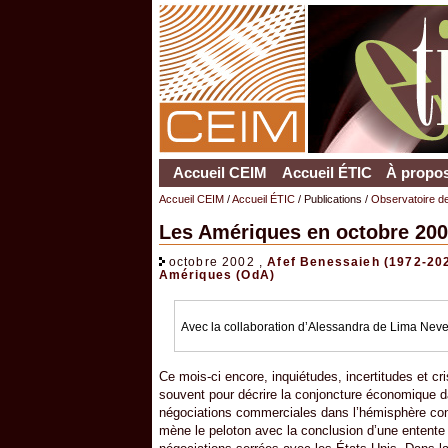
Accueil CEIM
Accueil ÉTIC
À propos
Accueil CEIM
/
Accueil ÉTIC
/ Publications /
Observatoire d
Les Amériques en octobre 20
octobre 2002 ,
Afef Benessaieh (1972-20
Amériques (OdA)
Avec la collaboration d’Alessandra de Lima Nev
Ce mois-ci encore, inquiétudes, incertitudes et cr
souvent pour décrire la conjoncture économique d
négociations commerciales dans l’hémisphère conti
mène le peloton avec la conclusion d’une entente