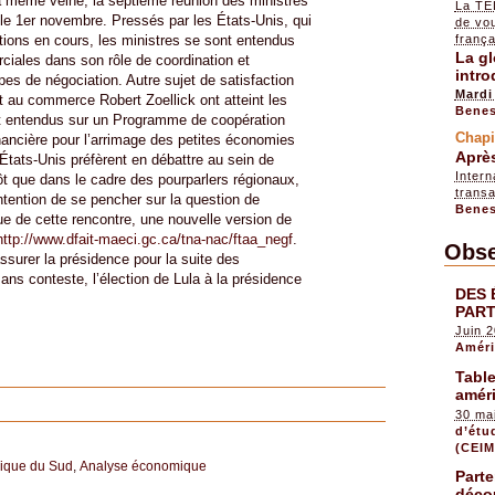
a même veine, la septième réunion des ministres
La TÉL
e 1er novembre. Pressés par les États-Unis, qui
de vou
tions en cours, les ministres se sont entendus
franç
La gl
ciales dans son rôle de coordination et
intro
pes de négociation. Autre sujet de satisfaction
Mardi
t au commerce Robert Zoellick ont atteint les
Benes
sont entendus sur un Programme de coopération
Chapi
nancière pour l’arrimage des petites économies
Aprè
tats-Unis préfèrent en débattre au sein de
Inter
 que dans le cadre des pourparlers régionaux,
transa
intention de se pencher sur la question de
Benes
sue de cette rencontre, une nouvelle version de
http://www.dfait-maeci.gc.ca/tna-nac/ftaa_negf
.
Obse
ssurer la présidence pour la suite des
ns conteste, l’élection de Lula à la présidence
DES 
PART
Juin 
Améri
Table
amér
30 ma
d’étu
(CEIM
ique du Sud
,
Analyse économique
Parte
déco