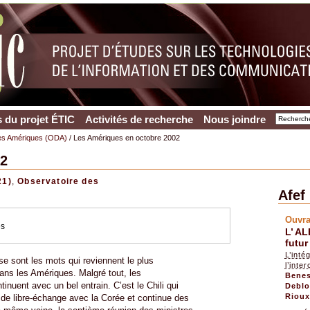
 du projet ÉTIC
Activités de recherche
Nous joindre
es Amériques (ODA)
/ Les Amériques en octobre 2002
02
21)
,
Observatoire des
Afef
Ouvr
es
L’ AL
futur
L’inté
ise sont les mots qui reviennent le plus
l’inte
ans les Amériques. Malgré tout, les
Benes
nuent avec un bel entrain. C’est le Chili qui
Deblo
Riou
 de libre-échange avec la Corée et continue des