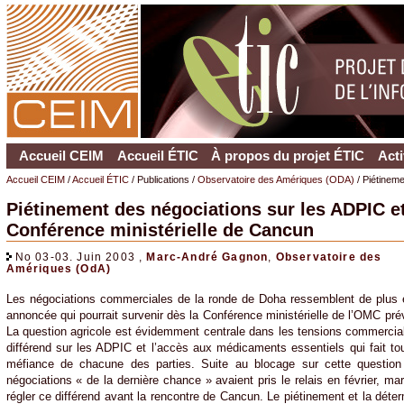
Accueil CEIM
Accueil ÉTIC
À propos du projet ÉTIC
Acti
Accueil CEIM
/
Accueil ÉTIC
/ Publications /
Observatoire des Amériques (ODA)
/ Piétinem
Piétinement des négociations sur les ADPIC et
Conférence ministérielle de Cancun
No 03-03. Juin 2003 ,
Marc-André Gagnon
,
Observatoire des
Amériques (OdA)
Les négociations commerciales de la ronde de Doha ressemblent de plus e
annoncée qui pourrait survenir dès la Conférence ministérielle de l’OMC p
La question agricole est évidemment centrale dans les tensions commerciale
différend sur les ADPIC et l’accès aux médicaments essentiels qui fait tou
méfiance de chacune des parties. Suite au blocage sur cette question
négociations « de la dernière chance » avaient pris le relais en février, ma
régler ce différend avant la rencontre de Cancun. Le piétinement et la déte