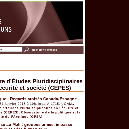
Recherche avancée
re d’Études Pluridisciplinaires
écurité et société (CEPES)
ique : Regards croisés Canada-Espagne
 31 janvier 2013 à 10h, local A-1715, UQAM.
,
e d’Études Pluridisciplinaires en Sécurité et
té (CEPES)
,
Observatoire de la politique et la
ité de l’Arctique (OPSA)
ise au Mali : groupes armés, impasse
ique et crise humanitaire