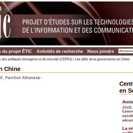
 du projet ÉTIC
Activités de recherche
Nous joindre
s des politiques étrangères et de sécurité (CEPES)
/ Les défis de la gouvernance en Chine
n Chine
0, Pavillon Athanase-
Cent
en S
Arct
Jeudi
Centr
socié
sécur
La cr
polit