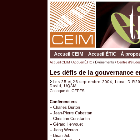
Accueil CEIM
Accueil ÉTIC
À propos
Accueil CEIM
/
Accueil ÉTIC
/ Événements /
Centre d’étude
Les défis de la gouvernance e
Les 25 et 26 septembre 2004, Local D-R20
David, UQÀM
Colloque du CEPES
Conférenciers
:
–
Charles Burton
–
Jean-Pierre Cabestan
–
Christian Constantin
–
Gérard Hervouet
–
Jiang Wenran
–
Brian Job