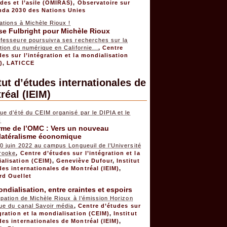
ides et l’asile (OMIRAS)
,
Observatoire sur
nda 2030 des Nations Unies
tations à Michèle Rioux !
se Fulbright pour Michèle Rioux
ofesseure poursuivra ses recherches sur la
tion du numérique en Californie...
,
Centre
des sur l’intégration et la mondialisation
)
,
LATICCE
tut d’études internationales de
réal (IEIM)
ue d’été du CEIM organisé par le DIPIA et le
I
rme de l’OMC : Vers un nouveau
ilatéralisme économique
0 juin 2022 au campus Longueuil de l’Université
rooke
,
Centre d’études sur l’intégration et la
alisation (CEIM)
,
Geneviève Dufour
,
Institut
des internationales de Montréal (IEIM)
,
rd Ouellet
ndialisation, entre craintes et espoirs
ipation de Michèle Rioux à l’émission Horizon
que du canal Savoir média
,
Centre d’études sur
égration et la mondialisation (CEIM)
,
Institut
des internationales de Montréal (IEIM)
,