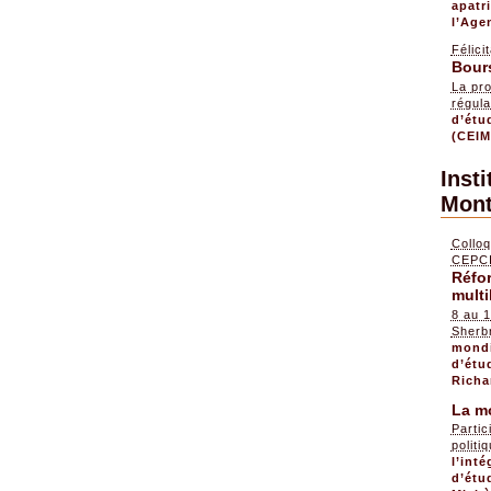
apatr
l’Age
Félici
Bour
La pr
régula
d’étu
(CEIM
Insti
Mont
Colloq
CEPC
Réfo
mult
8 au 1
Sherb
mondi
d’étu
Richa
La mo
Partic
politi
l’int
d’étu