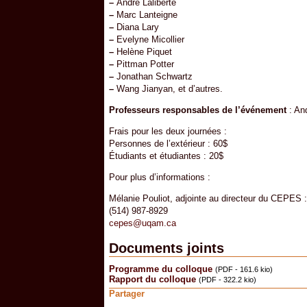
–
André Laliberté
–
Marc Lanteigne
–
Diana Lary
–
Evelyne Micollier
–
Helène Piquet
–
Pittman Potter
–
Jonathan Schwartz
–
Wang Jianyan, et d’autres.
Professeurs responsables de l’événement
: And
Frais pour les deux journées :
Personnes de l’extérieur : 60$
Étudiants et étudiantes : 20$
Pour plus d’informations :
Mélanie Pouliot, adjointe au directeur du CEPES :
(514) 987-8929
cepes@uqam.ca
Documents joints
Programme du colloque
(PDF - 161.6 kio)
Rapport du colloque
(PDF - 322.2 kio)
Partager