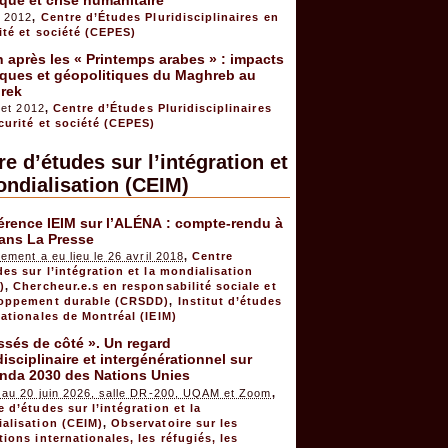
t 2012
,
Centre d’Études Pluridisciplinaires en
ité et société (CEPES)
 après les « Printemps arabes » : impacts
iques et géopolitiques du Maghreb au
rek
llet 2012
,
Centre d’Études Pluridisciplinaires
curité et société (CEPES)
e d’études sur l’intégration et
ondialisation (CEIM)
érence IEIM sur l’ALÉNA : compte-rendu à
dans La Presse
ement a eu lieu le 26 avril 2018
,
Centre
des sur l’intégration et la mondialisation
)
,
Chercheur.e.s en responsabilité sociale et
oppement durable (CRSDD)
,
Institut d’études
nationales de Montréal (IEIM)
ssés de côté ». Un regard
disciplinaire et intergénérationnel sur
enda 2030 des Nations Unies
 au 20 juin 2026, salle DR-200, UQAM et Zoom
,
e d’études sur l’intégration et la
alisation (CEIM)
,
Observatoire sur les
tions internationales, les réfugiés, les