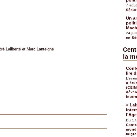
7 aoû
Sécur
Un an
polit
Mach
24 jui
en Sé
Centr
ré Laliberté et Marc Lanteigne
la m
Conf
lire 
L’évèn
d’étu
(CEIM
dével
inter
« Lai
inter
l’Ag
Du 17
Centr
mondi
migra