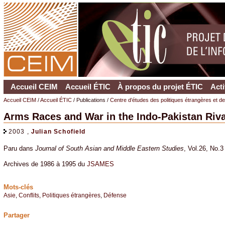
Accueil CEIM
Accueil ÉTIC
À propos du projet ÉTIC
Acti
Accueil CEIM
/
Accueil ÉTIC
/ Publications /
Centre d’études des politiques étrangères et d
Arms Races and War in the Indo-Pakistan Riva
2003 ,
Julian Schofield
Paru dans
Journal of South Asian and Middle Eastern Studies
, Vol.26, No.3
Archives de 1986 à 1995 du
JSAMES
Mots-clés
Asie
,
Conflits
,
Politiques étrangères
,
Défense
Partager