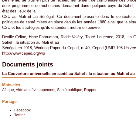
De même, de plus en plus de recherches tentent de comprendre ces proces
deux programmes de recherches démarrant dans quelques pays du Sahel, 
état des lieux de la
CSU au Mali et au Sénégal. Ce document présente donc le contexte sp
politiques de santé mises en place depuis les années 1980 ainsi que la sit
CSU et les stratégies qu’ils entendent mettre en oeuvre.
Deville Céline, Hane Fatoumata, Ridde Valéry, Touré Laurence, 2018, La C
Sahel : la situation au Mali et au
Sénégal en 2018, Working Paper du Ceped, n 40, Ceped (UMR 196 Univers
http://www.ceped.org/wp
Documents joints
La Couverture universelle en santé au Sahel : la situation au Mali et a
Mots-clés
Afrique
,
Aide au développement
,
Santé publique
,
Rapport
Partager
Facebook
Twitter