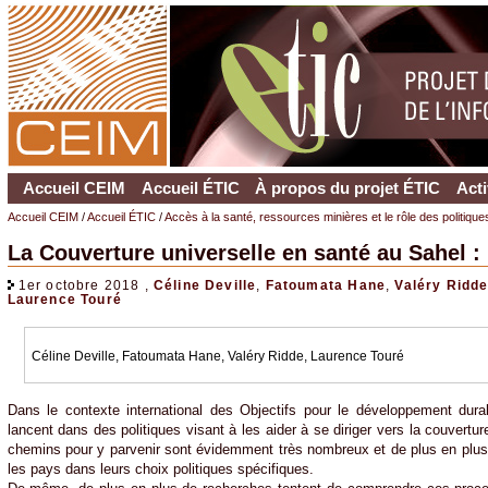
Accueil CEIM
Accueil ÉTIC
À propos du projet ÉTIC
Acti
Accueil CEIM
/
Accueil ÉTIC
/
Accès à la santé, ressources minières et le rôle des politiqu
La Couverture universelle en santé au Sahel : 
1er octobre 2018 ,
Céline Deville
,
Fatoumata Hane
,
Valéry Ridd
Laurence Touré
Céline Deville, Fatoumata Hane, Valéry Ridde, Laurence Touré
Dans le contexte international des Objectifs pour le développement dur
lancent dans des politiques visant à les aider à se diriger vers la couvertu
chemins pour y parvenir sont évidemment très nombreux et de plus en plus 
les pays dans leurs choix politiques spécifiques.