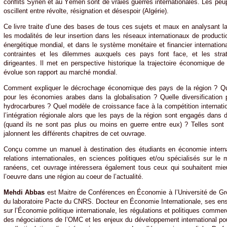
conflits Syrien et au Yémen sont de vraies guerres internationales. Les peu
oscillent entre révolte, résignation et désespoir (Algérie).
Ce livre traite d’une des bases de tous ces sujets et maux en analysant l
les modalités de leur insertion dans les réseaux internationaux de product
énergétique mondial, et dans le système monétaire et financier international
contraintes et les dilemmes auxquels ces pays font face, et les stra
dirigeantes. Il met en perspective historique la trajectoire économique d
évolue son rapport au marché mondial.
Comment expliquer le décrochage économique des pays de la région ? Quel
pour les économies arabes dans la globalisation ? Quelle diversification
hydrocarbures ? Quel modèle de croissance face à la compétition internatio
l’intégration régionale alors que les pays de la région sont engagés dans 
(quand ils ne sont pas plus ou moins en guerre entre eux) ? Telles sont
jalonnent les différents chapitres de cet ouvrage.
Conçu comme un manuel à destination des étudiants en économie interna
relations internationales, en sciences politiques et/ou spécialisés sur le
ranéens, cet ouvrage intéressera également tous ceux qui souhaitent m
l’oeuvre dans une région au coeur de l’actualité.
Mehdi Abbas
est Maitre de Conférences en Économie à l’Université de Gr
du laboratoire Pacte du CNRS. Docteur en Économie Internationale, ses en
sur l’Économie politique internationale, les régulations et politiques commer
des négociations de l’OMC et les enjeux du développement international po