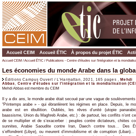
Accueil CEIM
Accueil ÉTIC
À propos du projet ÉTIC
Acti
Accueil CEIM
/
Accueil ÉTIC
/
Publications - Centre d’études sur l’intégration et la mondiali
Les économies du monde Arabe dans la globali
Éditions Campus Ouvert / L’Harmattan, 2021, 165 pages ,
Mehdi
Abbas
,
Centre d’études sur l’intégration et la mondialisation (CE
Mehdi Abbas est membre du CEIM
Il y a dix ans, le monde arabe était secoué par une vague de soulèvements 
“Printemps arabe » - qui ébranlèrent les régimes en place. Depuis, le m
arabe est en ébullition. Oubliés, les rêves d’unité (utopie panarabi
baassisme, Union du Maghreb Arabe, etc.) : de partout, les conflits n’ont c
de se multiplier et de s’exacerber : peuples contre dictateurs, chiites co
sunnites, Arabie Saoudite contre Iran, Daech contre tous… Des Ét
s’effondrent (Libye), ou meurent d’immobilisme et de corruption (Liban)...