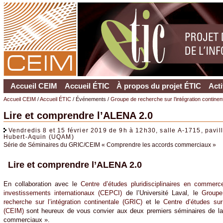
Accueil CEIM
Accueil ÉTIC
À propos du projet ÉTIC
Acti
Accueil CEIM
/
Accueil ÉTIC
/ Événements /
Groupe de recherche sur l’intégration contine
Lire et comprendre l’ALENA 2.0
Vendredis 8 et 15 février 2019 de 9h à 12h30, salle A-1715, pavil
Hubert-Aquin (UQAM)
Série de Séminaires du GRIC/CEIM « Comprendre les accords commerciaux »
Lire et comprendre l’ALENA 2.0
En collaboration avec le
Centre d’études pluridisciplinaires en commerc
investissements internationaux (CEPCI)
de l’Université Laval, le
Groupe
recherche sur l’intégration continentale (GRIC)
et le
Centre d’études sur 
(CEIM)
sont heureux de vous convier aux deux premiers séminaires de la
commerciaux ».