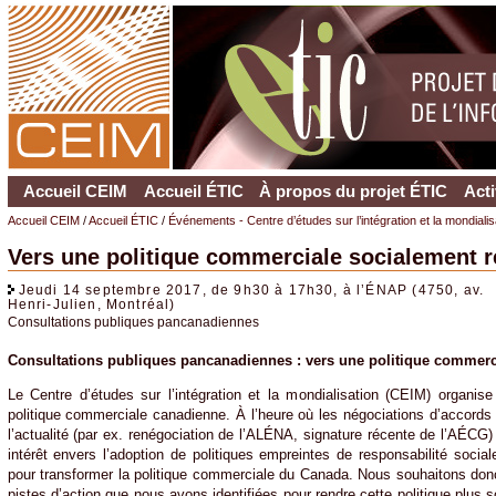
Accueil CEIM
Accueil ÉTIC
À propos du projet ÉTIC
Acti
Accueil CEIM
/
Accueil ÉTIC
/
Événements - Centre d’études sur l’intégration et la mondiali
Vers une politique commerciale socialement 
Jeudi 14 septembre 2017, de 9h30 à 17h30, à l’ÉNAP (4750, av.
Henri-Julien, Montréal)
Consultations publiques pancanadiennes
Consultations publiques pancanadiennes : vers une politique commerc
Le Centre d’études sur l’intégration et la mondialisation (CEIM) organise
politique commerciale canadienne. À l’heure où les négociations d’accord
l’actualité (par ex. renégociation de l’ALÉNA, signature récente de l’AÉCG
intérêt envers l’adoption de politiques empreintes de responsabilité social
pour transformer la politique commerciale du Canada. Nous souhaitons donc 
pistes d’action que nous avons identifiées pour rendre cette politique plus 