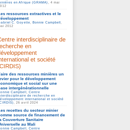
inières en Afrique (GRAMA)
, 4 mai
2012
Les ressources extractives et le
développement
abriel C. Goyette
,
Bonnie Campbell
,
ai 2012
entre interdisciplinaire de
recherche en
développement
nternational et société
(CIRDIS)
Faire des ressources minières un
levier pour le développement
économique et social sur une
base intergénérationnelle
onnie Campbell
,
Centre
nterdisciplinaire de recherche en
éveloppement international et société
(CIRDIS)
, 26 avril 2024
Les recettes du secteur minier
comme source de financement de
la Couverture Sanitaire
Universelle au Mali
onnie Campbell
,
Centre