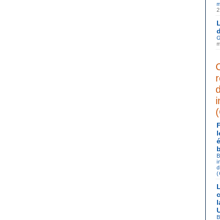
m
G
m
C
i
B
i
d
B