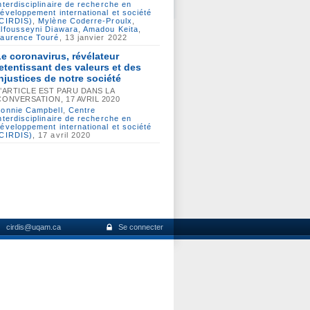
nterdisciplinaire de recherche en
éveloppement international et société
(CIRDIS)
,
Mylène Coderre-Proulx
,
lfousseyni Diawara
,
Amadou Keita
,
aurence Touré
, 13 janvier 2022
Le coronavirus, révélateur
retentissant des valeurs et des
injustices de notre société
L’ARTICLE EST PARU DANS LA
CONVERSATION, 17 AVRIL 2020
onnie Campbell
,
Centre
nterdisciplinaire de recherche en
éveloppement international et société
(CIRDIS)
, 17 avril 2020
cirdis@uqam.ca
Se connecter