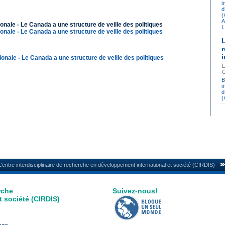
i
d
A
onale - Le Canada a une structure de veille des politiques
L
onale - Le Canada a une structure de veille des politiques
ionale - Le Canada a une structure de veille des politiques
B
i
d
Centre interdisciplinaire de recherche en développement international et société (CIRDIS)
rche
Suivez-nous!
 société (CIRDIS)