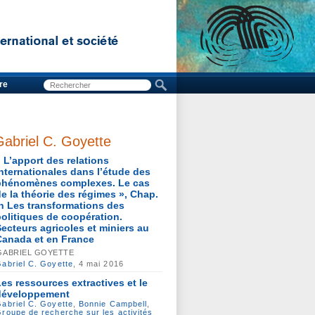
re
Gabriel C. Goyette
« L’apport des relations
internationales dans l’étude des
phénomènes complexes. Le cas
de la théorie des régimes », Chap.
in Les transformations des
politiques de coopération.
Secteurs agricoles et miniers au
Canada et en France
GABRIEL GOYETTE
abriel C. Goyette
, 4 mai 2016
Les ressources extractives et le
développement
abriel C. Goyette
,
Bonnie Campbell
,
roupe de recherche sur les activités