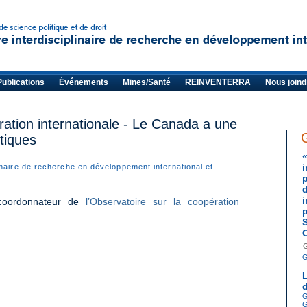
Publications
Événements
Mines/Santé
REINVENTERRA
Nous joind
ration internationale - Le Canada a une
itiques
inaire de recherche en développement international et
 coordonnateur de
l’Observatoire sur la coopération
G
G
G