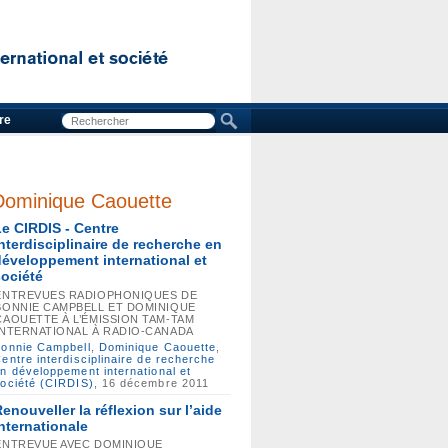
re
Dominique Caouette
Le CIRDIS - Centre
interdisciplinaire de recherche en
développement international et
société
ENTREVUES RADIOPHONIQUES DE
BONNIE CAMPBELL ET DOMINIQUE
CAOUETTE À L’ÉMISSION TAM-TAM
INTERNATIONAL À RADIO-CANADA
onnie Campbell
,
Dominique Caouette
,
entre interdisciplinaire de recherche
n développement international et
ociété (CIRDIS)
, 16 décembre 2011
enouveller la réflexion sur l’aide
internationale
ENTREVUE AVEC DOMINIQUE