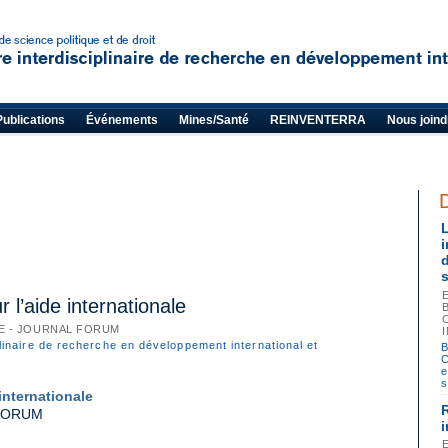
Publications
Événements
Mines/Santé
REINVENTERRA
Nous joind
r l’aide internationale
E - JOURNAL FORUM
plinaire de recherche en développement international et
B
C
e
s
 internationale
R
 FORUM