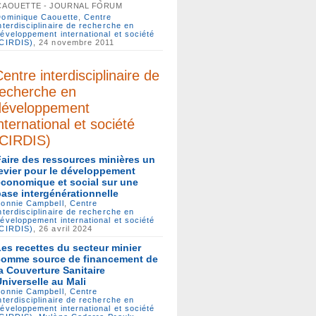
CAOUETTE - JOURNAL FORUM
ominique Caouette
,
Centre
nterdisciplinaire de recherche en
éveloppement international et société
(CIRDIS)
, 24 novembre 2011
entre interdisciplinaire de
recherche en
développement
nternational et société
(CIRDIS)
Faire des ressources minières un
levier pour le développement
économique et social sur une
base intergénérationnelle
onnie Campbell
,
Centre
nterdisciplinaire de recherche en
éveloppement international et société
(CIRDIS)
, 26 avril 2024
Les recettes du secteur minier
comme source de financement de
la Couverture Sanitaire
Universelle au Mali
onnie Campbell
,
Centre
nterdisciplinaire de recherche en
éveloppement international et société