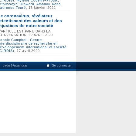
(CIRDIS)
,
Mylène Coderre-Proulx
,
lfousseyni Diawara
,
Amadou Keita
,
aurence Touré
, 13 janvier 2022
Le coronavirus, révélateur
retentissant des valeurs et des
injustices de notre société
L’ARTICLE EST PARU DANS LA
CONVERSATION, 17 AVRIL 2020
onnie Campbell
,
Centre
nterdisciplinaire de recherche en
éveloppement international et société
(CIRDIS)
, 17 avril 2020
cirdis@uqam.ca
Se connecter