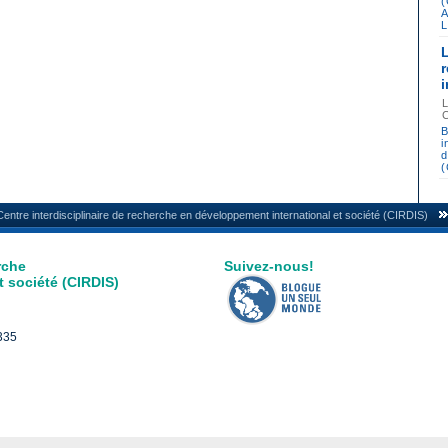
A
L
B
i
d
Centre interdisciplinaire de recherche en développement international et société (CIRDIS)
rche
Suivez-nous!
 société (CIRDIS)
3335