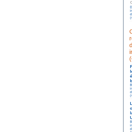
D
i
d
C
i
B
i
d
B
i
d