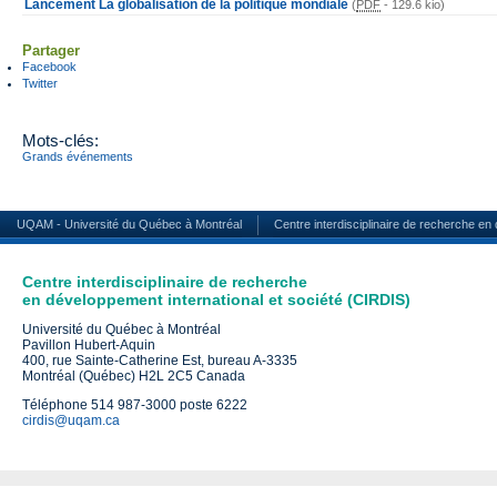
Lancement La globalisation de la politique mondiale
(
PDF
-
129.6 kio
)
Partager
Facebook
Twitter
Mots-clés:
Grands événements
UQAM - Université du Québec à Montréal
Centre interdisciplinaire de recherche en
Centre interdisciplinaire de recherche
en développement international et société (CIRDIS)
Université du Québec à Montréal
Pavillon Hubert-Aquin
400, rue Sainte-Catherine Est, bureau A-3335
Montréal (Québec) H2L 2C5 Canada
Téléphone 514 987-3000 poste 6222
cirdis@uqam.ca