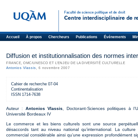
Accueil
À propos
Chercheurs
Publications
Événements
Mi
Diffusion et institutionnalisation des normes inte
FRANCE, OMC/UNESCO ET L’ENJEU DE LA DIVERSITÉ CULTURELLE
Antonios Vlassis
, 6 novembre 2007
Cahier de recherche 07-04
Continentalisation
ISSN 1714-7638
Auteur :
Antonios Vlassis
, Doctorant-Sciences politiques à l’
Université Bordeaux IV
Le commerce et les biens culturels sont une source perpétuel
désaccords tant au niveau national qu’international. La culture
commercial considérable ainsi qu’une expression profondément sig