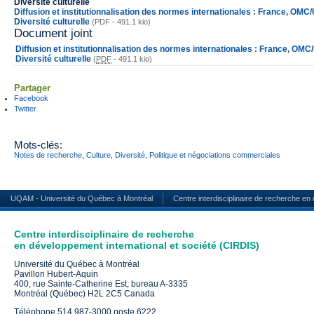
Diversité culturelle
Diffusion et institutionnalisation des normes internationales : France, OMC
Diversité culturelle
(PDF - 491.1 kio)
Document joint
Diffusion et institutionnalisation des normes internationales : France, OMC
Diversité culturelle
(
PDF
-
491.1 kio
)
Partager
Facebook
Twitter
Mots-clés:
Notes de recherche
,
Culture
,
Diversité
,
Politique et négociations commerciales
UQAM - Université du Québec à Montréal
Centre interdisciplinaire de recherche en
Centre interdisciplinaire de recherche
en développement international et société (CIRDIS)
Université du Québec à Montréal
Pavillon Hubert-Aquin
400, rue Sainte-Catherine Est, bureau A-3335
Montréal (Québec) H2L 2C5 Canada
Téléphone 514 987-3000 poste 6222