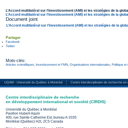
L’Accord multilatéral sur l’investissement (AMI) et les stratégies de la globa
L’Accord multilatéral sur l’investissement (AMI) et les stratégies de la globa
Document joint
L’Accord multilatéral sur l’investissement (AMI) et les stratégies de la glob
Partager
Facebook
Twitter
Mots-clés:
Articles scientifiques
,
Investissement et FMN
,
Organisations internationales
,
Politique e
UQAM - Université du Québec à Montréal
Centre interdisciplinaire de recherche en
Centre interdisciplinaire de recherche
en développement international et société (CIRDIS)
Université du Québec à Montréal
Pavillon Hubert-Aquin
400, rue Sainte-Catherine Est, bureau A-3335
Montréal (Québec) H2L 2C5 Canada