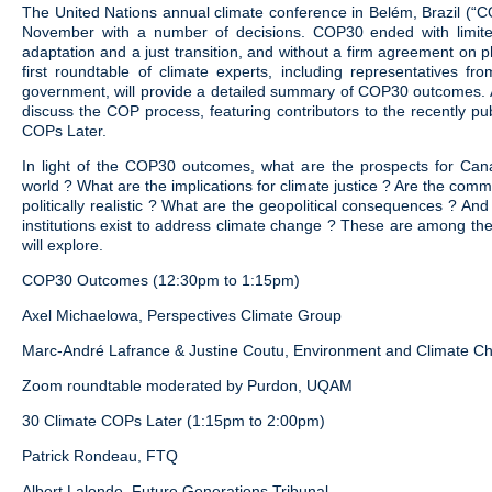
The United Nations annual climate conference in Belém, Brazil (“
November with a number of decisions. COP30 ended with limite
adaptation and a just transition, and without a firm agreement on ph
first roundtable of climate experts, including representatives f
government, will provide a detailed summary of COP30 outcomes. A
discuss the COP process, featuring contributors to the recently p
COPs Later.
In light of the COP30 outcomes, what are the prospects for Ca
world ? What are the implications for climate justice ? Are the c
politically realistic ? What are the geopolitical consequences ? And
institutions exist to address climate change ? These are among the
will explore.
COP30 Outcomes (12:30pm to 1:15pm)
Axel Michaelowa, Perspectives Climate Group
Marc-André Lafrance & Justine Coutu, Environment and Climate 
Zoom roundtable moderated by Purdon, UQAM
30 Climate COPs Later (1:15pm to 2:00pm)
Patrick Rondeau, FTQ
Albert Lalonde, Future Generations Tribunal