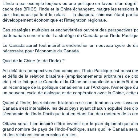
L’Inde a par exemple toujours eu une politique en faveur d’un degr
cadre des BRICS, l’Inde et la Chine échangent, malgré les tensions 
aux diasporas qui font le relais — la diaspora chinoise étant part
développement économique et l’intégration régionale.
Ces stratégies multiples et enchevêtrées ouvrent des perspectives pou
partenariats concurrents. La stratégie du Canada pour l’Indo-Pacifi
Le Canada aurait tout intérêt à enclencher un nouveau cycle de dia
nécessaire pour l’économie du Canada.
Quid de la Chine (et de l’Inde) ?
Au-delà des perspectives économiques, l’Indo-Pacifique est aussi d
et défis de la relation bilatérale (emprisonnements arbitraires de 
etc.) et le fait que le Canada et la Chine ont manifesté un intérêt à
un recentrage de la politique canadienne sur l’Arctique, l’Amérique du
un nouveau cycle de dialogue et de coopération avec la Chine, cette
Quant à l’Inde, les relations bilatérales se sont tendues avec l’assas
Canada s’est intensifiée, les deux pays ayant chacun expulsé des dip
l’économie de l’Indo-Pacifique tout en étant l’un des moteurs de la c
Ottawa serait bien inspiré d’être inventif sur le plan diplomatique af
grand nombre de pays de l’Indo-Pacifique, sans quoi le Canada sera 
et des relations commerciales étroites.