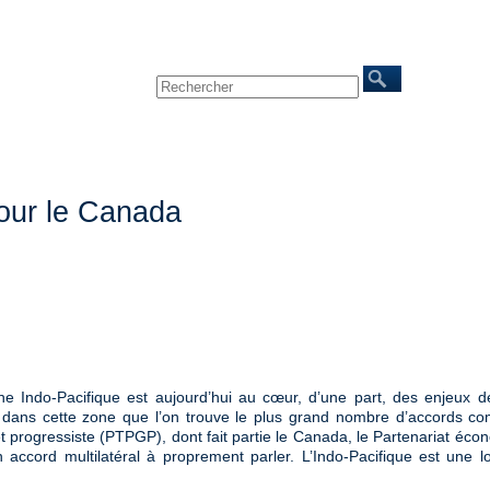
NVENTERRA
Nous joindre
pour le Canada
e Indo-Pacifique est aujourd’hui au cœur, d’une part, des enjeux de 
t dans cette zone que l’on trouve le plus grand nombre d’accords
l et progressiste (PTPGP), dont fait partie le Canada, le Partenariat é
un accord multilatéral à proprement parler. L’Indo-Pacifique est une