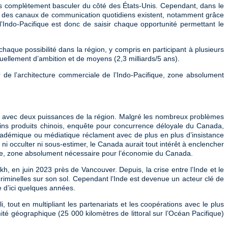
as complètement basculer du côté des États-Unis. Cependant, dans le
nt, des canaux de communication quotidiens existent, notamment grâce
’Indo-Pacifique est donc de saisir chaque opportunité permettant le
haque possibilité dans la région, y compris en participant à plusieurs
ellement d’ambition et de moyens (2,3 milliards/5 ans).
 de l’architecture commerciale de l’Indo-Pacifique, zone absolument
ue avec deux puissances de la région. Malgré les nombreux problèmes
tains produits chinois, enquête pour concurrence déloyale du Canada,
, académique ou médiatique réclament avec de plus en plus d’insistance
ni occulter ni sous-estimer, le Canada aurait tout intérêt à enclencher
ique, zone absolument nécessaire pour l’économie du Canada.
kh, en juin 2023 près de Vancouver. Depuis, la crise entre l’Inde et le
riminelles sur son sol. Cependant l’Inde est devenue un acteur clé de
e d’ici quelques années.
, tout en multipliant les partenariats et les coopérations avec le plus
é géographique (25 000 kilomètres de littoral sur l’Océan Pacifique)