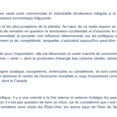
e vaste zone commerciale et industrielle étroitement intégrée à la 
oissance économique fulgurante.
iches et les plus prospères de la planète. Au cœur de ce vaste espace 
mais de remettre en question la domination occidentale et d’assumer le 
mondiale et possède une influence déterminante sur les politiques 
sement et de compétitivité, lesquelles s’articulent aujourd’hui peut-ê
its pour l’exportation, elle est désormais un vaste marché de consom
 verte », dont la production d’énergie bas carbone (éolien, photovol
origine asiatique, européenne, américaine ou canadienne, se sont cont
est devenue le centre de l’économie mondiale à coup d’ouvertures com
, dont le Canada.
fique, il y a une volonté à la fois interne et externe d’obliger les pa
t, il n’est pas question de faire ce choix, car ils considèrent que c’e
semblent avoir choisi les États-Unis, les autres pays de l’Asie du Sud