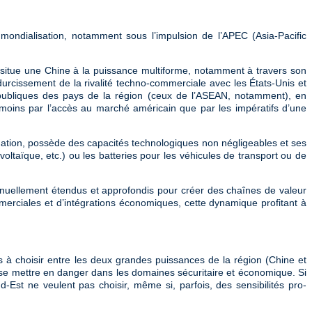
mondialisation, notamment sous l’impulsion de l’APEC (Asia-Pacific
se situe une Chine à la puissance multiforme, notamment à travers son
durcissement de la rivalité techno-commerciale avec les États-Unis et
publiques des pays de la région (ceux de l’ASEAN, notamment), en
tre moins par l’accès au marché américain que par les impératifs d’une
mation, possède des capacités technologiques non négligeables et ses
taïque, etc.) ou les batteries pour les véhicules de transport ou de
inuellement étendus et approfondis pour créer des chaînes de valeur
merciales et d’intégrations économiques, cette dynamique profitant à
ys à choisir entre les deux grandes puissances de la région (Chine et
st se mettre en danger dans les domaines sécuritaire et économique. Si
-Est ne veulent pas choisir, même si, parfois, des sensibilités pro-