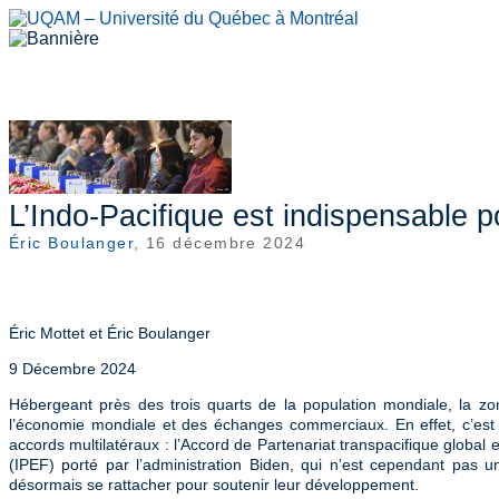
Accueil
À propos
Chercheurs
Publications
Événements
Mines/Santé
REI
L’Indo-Pacifique est indispensable 
Éric Boulanger
, 16 décembre 2024
Éric Mottet et Éric Boulanger
9 Décembre 2024
Hébergeant près des trois quarts de la population mondiale, la zon
l’économie mondiale et des échanges commerciaux. En effet, c’es
accords multilatéraux : l’Accord de Partenariat transpacifique globa
(IPEF) porté par l’administration Biden, qui n’est cependant pas 
désormais se rattacher pour soutenir leur développement.