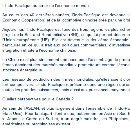
L’Indo-Pacifique au cœur de l’économie monde
Au cours des 40 dernières années, l’Indo-Pacifique est devenue un
Economic Cooperation) et de la locomotive chinoise tirée par une cr
Aujourd’hui, l’Indo-Pacifique est l’une des trois régions les plus r
projet de la Belt and Road Initiative (BRI), ce qui lui permet désor
l’Union européenne (UE). Elle est devenue la deuxième économie 
particulier en ce qui a trait aux politiques commerciales, d’investis
intégration étroite à l’économie chinoise.
La Chine n’est plus strictement une base pour l’assemblage de produ
firmes dominent des marchés mondiaux prometteurs comme l’économie «
stockage énergétique.
Les réseaux de production des firmes mondiales, qu’elles soient d’
fort compétitives. L’Indo-Pacifique représente donc une région qui 
toutes les grandes puissances, mais aussi aux puissances moyennes
Quelles perspectives pour le Canada ?
Au sein de l’ASEAN, et plus largement dans l’ensemble de l’Indo-Paci
États-Unis). Pour la plupart d’entre eux, notamment en Asie du Sud-Es
le Japon, la Corée du Sud et, à un degré moindre, les Philippines, 
américaines ou prochinoises existent.