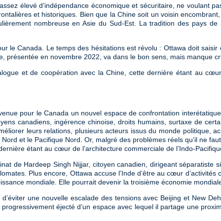
é assez élevé d’indépendance économique et sécuritaire, ne voulant p
frontalières et historiques. Bien que la Chine soit un voisin encombra
iculièrement nombreuse en Asie du Sud-Est. La tradition des pays de l
r le Canada. Le temps des hésitations est révolu : Ottawa doit saisir c
que, présentée en novembre 2022, va dans le bon sens, mais manque cru
logue et de coopération avec la Chine, cette dernière étant au cœur
evenue pour le Canada un nouvel espace de confrontation interétatiq
citoyens canadiens, ingérence chinoise, droits humains, surtaxe de cer
 améliorer leurs relations, plusieurs acteurs issus du monde politique
 Nord et le Pacifique Nord. Or, malgré des problèmes réels qu’il ne faut 
 dernière étant au cœur de l’architecture commerciale de l’Indo-Pacif
sinat de Hardeep Singh Nijjar, citoyen canadien, dirigeant séparatiste si
lomates. Plus encore, Ottawa accuse l’Inde d’être au cœur d’activités c
roissance mondiale. Elle pourrait devenir la troisième économie mondial
in d’éviter une nouvelle escalade des tensions avec Beijing et New Dehli
progressivement éjecté d’un espace avec lequel il partage une proximit