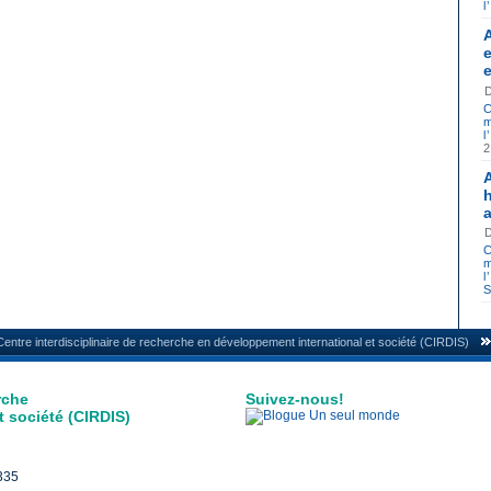
l
C
m
l
C
m
l
S
Centre interdisciplinaire de recherche en développement international et société (CIRDIS)
rche
Suivez-nous!
 société (CIRDIS)
3335