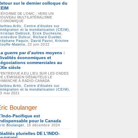
Retour sur le dernier colloque du
CEIM
RÉFORME DE L’OMC : VERS UN
NOUVEAU MULTILATÉRALISME
ÉCONOMIQUE
athieu Arès
,
Centre d’études sur
’intégration et la mondialisation (CEIM)
,
hristian Deblock
,
Erick Duchesne
,
eneviève Dufour
,
Richard Ouellet
,
téphane Paquin
,
David Pavot
,
Kristine
louffe-Malette
, 22 juin 2022
La guerre par d’autres moyens :
Rivalités économiques et
négociations commerciales au
XXIe siècle
L’ENTREVUE A EU LIEU SUR LES ONDES
DE L’ÉMISSION DÉSAUTELS LE
DIMANCHE À RADIO-CANADA
athieu Arès
,
Centre d’études sur
’intégration et la mondialisation (CEIM)
,
3 mai 2021
Éric Boulanger
L’Indo-Pacifique est
indispensable pour le Canada
ric Boulanger
, 16 décembre 2024
Réalités plurielles DE L’INDO-