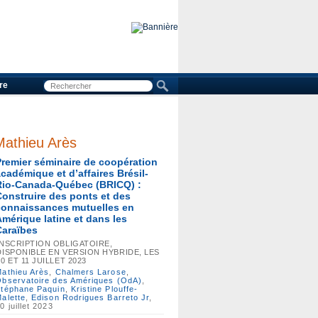
re
Mathieu Arès
Premier séminaire de coopération
académique et d’affaires Brésil-
Rio-Canada-Québec (BRICQ) :
Construire des ponts et des
connaissances mutuelles en
Amérique latine et dans les
Caraïbes
INSCRIPTION OBLIGATOIRE,
DISPONIBLE EN VERSION HYBRIDE, LES
10 ET 11 JUILLET 2023
athieu Arès
,
Chalmers Larose
,
bservatoire des Amériques (OdA)
,
téphane Paquin
,
Kristine Plouffe-
alette
,
Edison Rodrigues Barreto Jr
,
0 juillet 2023