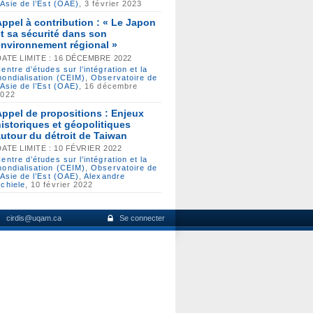
’Asie de l’Est (OAE)
, 3 février 2023
Appel à contribution : « Le Japon
et sa sécurité dans son
environnement régional »
DATE LIMITE : 16 DÉCEMBRE 2022
entre d’études sur l’intégration et la
ondialisation (CEIM)
,
Observatoire de
’Asie de l’Est (OAE)
, 16 décembre
2022
Appel de propositions : Enjeux
historiques et géopolitiques
autour du détroit de Taiwan
DATE LIMITE : 10 FÉVRIER 2022
entre d’études sur l’intégration et la
ondialisation (CEIM)
,
Observatoire de
’Asie de l’Est (OAE)
,
Alexandre
chiele
, 10 février 2022
cirdis@uqam.ca
Se connecter