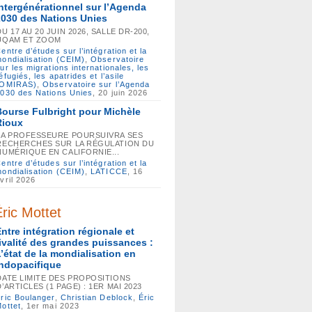
intergénérationnel sur l’Agenda
2030 des Nations Unies
DU 17 AU 20 JUIN 2026, SALLE DR-200,
UQAM ET ZOOM
entre d’études sur l’intégration et la
ondialisation (CEIM)
,
Observatoire
ur les migrations internationales, les
éfugiés, les apatrides et l’asile
(OMIRAS)
,
Observatoire sur l’Agenda
030 des Nations Unies
, 20 juin 2026
Bourse Fulbright pour Michèle
Rioux
LA PROFESSEURE POURSUIVRA SES
RECHERCHES SUR LA RÉGULATION DU
NUMÉRIQUE EN CALIFORNIE...
entre d’études sur l’intégration et la
ondialisation (CEIM)
,
LATICCE
, 16
vril 2026
ric Mottet
Entre intégration régionale et
rivalité des grandes puissances :
L’état de la mondialisation en
Indopacifique
DATE LIMITE DES PROPOSITIONS
D’ARTICLES (1 PAGE) : 1ER MAI 2023
ric Boulanger
,
Christian Deblock
,
Éric
ottet
, 1er mai 2023