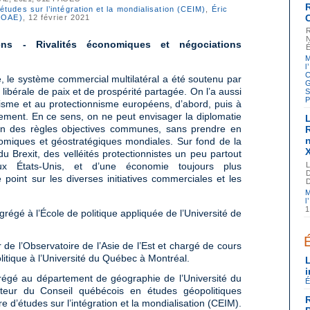
études sur l’intégration et la mondialisation (CEIM)
,
Éric
 (OAE)
, 12 février 2021
ns - Rivalités économiques et négociations
M
l
C
 le système commercial multilatéral a été soutenu par
G
libérale de paix et de prospérité partagée. On l’a aussi
S
P
isme et au protectionnisme européens, d’abord, puis à
ement. En ce sens, on ne peut envisager la diplomatie
tion des règles objectives communes, sans prendre en
omiques et géostratégiques mondiales. Sur fond de la
 Brexit, des velléités protectionnistes un peu partout
 États-Unis, et d’une économie toujours plus
 point sur les diverses initiatives commerciales et les
M
l
1
régé à l’École de politique appliquée de l’Université de
 de l’Observatoire de l’Asie de l’Est et chargé de cours
itique à l’Université du Québec à Montréal.
grégé au département de géographie de l’Université du
É
teur du Conseil québécois en études géopolitiques
d’études sur l’intégration et la mondialisation (CEIM).