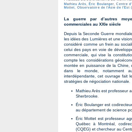
Mathieu Arès
,
Éric Boulanger
,
Centre d’
Mottet
,
Observatoire de l’Asie de l’Est
La guerre par d’autres moye
commerciales au XXIe siècle
Depuis la Seconde Guerre mondiale,
les idées des Lumières et une vision 
considéré comme un frein au social
celui des pays en voie de développ
commerciale, qui vise la constitu
compte les considérations géoécon
montée en puissance de la Chine, du
dans le monde, notamment aux
interdépendante, cet ouvrage fait le
stratégies de négociation nationale.
Mathieu Arès est professeur ag
Sherbrooke.
Éric Boulanger est codirecteur
au département de science pol
Éric Mottet est professeur a
Québec à Montréal, codirec
(CQEG) et chercheur au Centre 