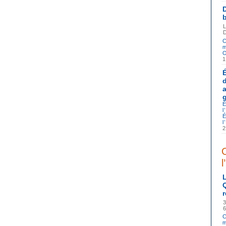
C
m
O
1
É
l
É
l
O
l
C
m