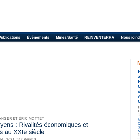
Publications
Événements
Mines/Santé
REINVENTERRA
Nous joind
LANGER ET ÉRIC MOTTET
M
yens : Rivalités économiques et
O
S
s au XXIe siècle
M
1
L, 2021, 312 PAGES