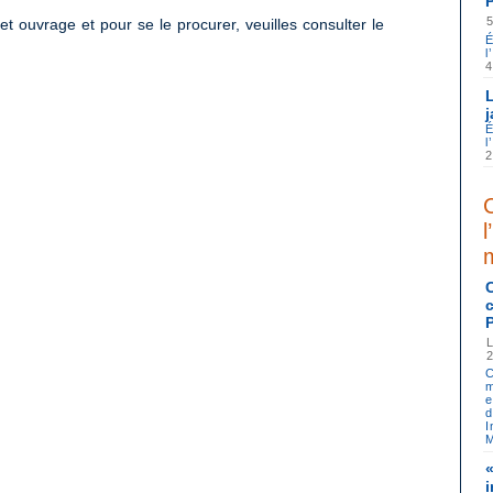
 ouvrage et pour se le procurer, veuilles consulter le
É
l
4
É
l
2
l
C
m
e
I
M
i