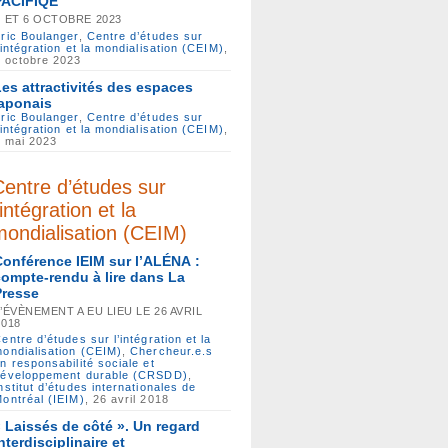
PACIFIQE
5 ET 6 OCTOBRE 2023
ric Boulanger
,
Centre d’études sur
’intégration et la mondialisation (CEIM)
,
 octobre 2023
Les attractivités des espaces
japonais
ric Boulanger
,
Centre d’études sur
’intégration et la mondialisation (CEIM)
,
 mai 2023
Centre d’études sur
’intégration et la
mondialisation (CEIM)
Conférence IEIM sur l’ALÉNA :
compte-rendu à lire dans La
Presse
L’ÉVÈNEMENT A EU LIEU LE 26 AVRIL
2018
entre d’études sur l’intégration et la
ondialisation (CEIM)
,
Chercheur.e.s
n responsabilité sociale et
développement durable (CRSDD)
,
nstitut d’études internationales de
ontréal (IEIM)
, 26 avril 2018
« Laissés de côté ». Un regard
nterdisciplinaire et