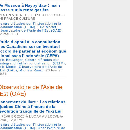
De Moscou à Naypyidaw : main
basse sur la rente gazière
L’ENTREVUE A EU LIEU SUR LES ONDES
DE FRANCE CULTURE
entre d’études sur l’intégration et la
ondialisation (CEIM)
,
Éric Mottet
,
bservatoire de l’Asie de l’Est (OAE)
,
2 mai 2021
Étude d’appui à la consultation
des Canadiens sur un éventuel
accord de partenariat économique
global avec l’Indonésie (CEPA)
ric Boulanger
,
Centre d’études sur
’intégration et la mondialisation (CEIM)
,
ric Mottet
,
Observatoire de l’Asie de
’Est (OAE)
,
Michèle Rioux
, 23 février
2021
bservatoire de l’Asie de
’Est (OAE)
Lancement du livre : Les relations
Québec-Chine à l’heure de la
révolution tranquille de Yuxi Liu
3 FÉVRIER 2023 À L’UQAM AU LOCAL A-
6290 , 12:00PM
entre d’études sur l’intégration et la
ondialisation (CEIM)
,
Observatoire de