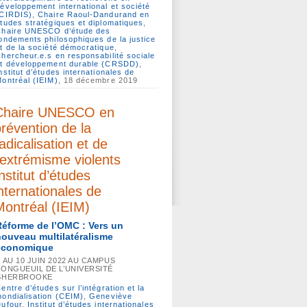
éveloppement international et société
(CIRDIS)
,
Chaire Raoul-Dandurand en
tudes stratégiques et diplomatiques
,
Chaire UNESCO d’étude des
ondements philosophiques de la justice
t de la société démocratique
,
hercheur.e.s en responsabilité sociale
t développement durable (CRSDD)
,
nstitut d’études internationales de
ontréal (IEIM)
, 18 décembre 2019
Chaire UNESCO en
révention de la
adicalisation et de
’extrémisme violents
nstitut d’études
nternationales de
Montréal (IEIM)
Réforme de l’OMC : Vers un
nouveau multilatéralisme
économique
8 AU 10 JUIN 2022 AU CAMPUS
LONGUEUIL DE L’UNIVERSITÉ
SHERBROOKE
entre d’études sur l’intégration et la
ondialisation (CEIM)
,
Geneviève
ufour
,
Institut d’études internationales