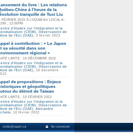
Lancement du livre : Les relations
Québec-Chine à l’heure de la
révolution tranquille de Yuxi Liu
3 FÉVRIER 2023 À L’UQAM AU LOCAL A-
6290 , 12:00PM
entre d’études sur l’intégration et la
ondialisation (CEIM)
,
Observatoire de
’Asie de l’Est (OAE)
, 3 février 2023
Appel à contribution : « Le Japon
et sa sécurité dans son
environnement régional »
DATE LIMITE : 16 DÉCEMBRE 2022
entre d’études sur l’intégration et la
ondialisation (CEIM)
,
Observatoire de
’Asie de l’Est (OAE)
, 16 décembre
2022
Appel de propositions : Enjeux
historiques et géopolitiques
autour du détroit de Taiwan
DATE LIMITE : 10 FÉVRIER 2022
entre d’études sur l’intégration et la
ondialisation (CEIM)
,
Observatoire de
’Asie de l’Est (OAE)
,
Alexandre
chiele
, 10 février 2022
cirdis@uqam.ca
Se connecter