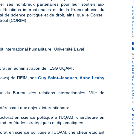
cier ses nombreux partenaires pour leur soutien aux
C
Relations internationales et de la Francophonie du
m
D
 de science politique et de droit, ainsi que le Conseil
d
ntréal (CORIM).
p
l
i
O
l
it international humanitaire, Université Laval
C
m
torat en administration de l’ESG UQAM ;
D
d
d
ows) de l’IEIM, soit
Guy Saint-Jacques
,
Anne Leahy
C
r
v
i
eur du Bureau des relations internationales, Ville de
O
l
ntéressant aux enjeux internationaux :
octorat en science politique à l’UQAM, chercheure en
C
nd en études stratégiques et diplomatiques ;
m
s
m
torat en science politique à l’UQAM, chercheur étudiant
i