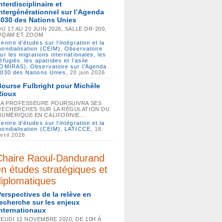
nterdisciplinaire et
intergénérationnel sur l’Agenda
2030 des Nations Unies
DU 17 AU 20 JUIN 2026, SALLE DR-200,
UQAM ET ZOOM
entre d’études sur l’intégration et la
ondialisation (CEIM)
,
Observatoire
ur les migrations internationales, les
éfugiés, les apatrides et l’asile
(OMIRAS)
,
Observatoire sur l’Agenda
030 des Nations Unies
, 20 juin 2026
Bourse Fulbright pour Michèle
Rioux
LA PROFESSEURE POURSUIVRA SES
RECHERCHES SUR LA RÉGULATION DU
NUMÉRIQUE EN CALIFORNIE...
entre d’études sur l’intégration et la
ondialisation (CEIM)
,
LATICCE
, 16
vril 2026
Chaire Raoul-Dandurand
en études stratégiques et
diplomatiques
Perspectives de la relève en
recherche sur les enjeux
internationaux
JEUDI 12 NOVEMBRE 2020, DE 10H À