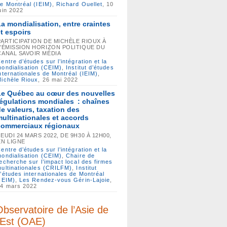
e Montréal (IEIM)
,
Richard Ouellet
, 10
uin 2022
La mondialisation, entre craintes
et espoirs
PARTICIPATION DE MICHÈLE RIOUX À
L’ÉMISSION HORIZON POLITIQUE DU
CANAL SAVOIR MÉDIA
entre d’études sur l’intégration et la
ondialisation (CEIM)
,
Institut d’études
nternationales de Montréal (IEIM)
,
ichèle Rioux
, 26 mai 2022
Le Québec au cœur des nouvelles
régulations mondiales : chaînes
de valeurs, taxation des
multinationales et accords
commerciaux régionaux
JEUDI 24 MARS 2022, DE 9H30 À 12H00,
EN LIGNE
entre d’études sur l’intégration et la
ondialisation (CEIM)
,
Chaire de
echerche sur l’impact local des firmes
ultinationales (CRILFM)
,
Institut
’études internationales de Montréal
IEIM)
,
Les Rendez-vous Gérin-Lajoie
,
24 mars 2022
bservatoire de l’Asie de
’Est (OAE)