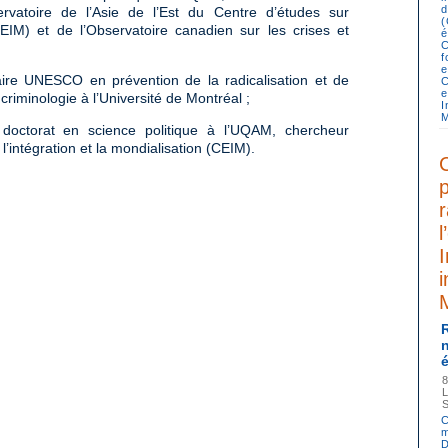
d
rvatoire de l’Asie de l’Est du Centre d’études sur
(CEIM) et de l’Observatoire canadien sur les crises et
é
f
e
re UNESCO en prévention de la radicalisation et de
C
e
criminologie à l’Université de Montréal ;
I
M
 doctorat en science politique à l’UQAM, chercheur
l’intégration et la mondialisation (CEIM).
p
r
l
I
i
C
m
D