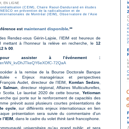
i
H, EN LIGNE
mondialisation (CEIM)
,
Chaire Raoul-Dandurand en études
NESCO en prévention de la radicalisation et de
 internationales de Montréal (IEIM)
,
Observatoire de l’Asie
C
nférence est
maintenant disponible
.**
m
s
r
 des Rendez-vous Gérin-Lajoie, l’IEIM est heureux de
2
l mettant à l’honneur la relève en recherche, le
12
12 h 00
.
re pour assister à l’événement :
gister/WN_kvDhJTkeQY6eXOfC-72QaA
rocéder à la remise de la Bourse Doctorale Banque
C
m
itulée « Enjeux managériaux et perspectives
a
François Audet, directeur de l’IEIM,
Komlan Sedzro
,
m Salman
, directeur régional, Affaires Multiculturelles,
 Scotia. Le lauréat 2020 de cette bourse,
Yetioman
herche qui porte sur le renforcement de capacités des
mme prévoit aussi plusieurs courtes présentations de
3e cycle
, sur différents enjeux internationaux en lien
aque présentation sera suivie du commentaire d’un
 l’IEIM
, dans le cadre du volet
think tank
francophone.
ommunauté universitaire qu’au grand public, et sera