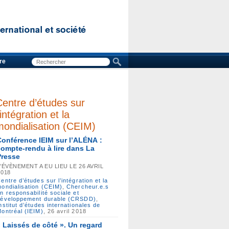
re
Centre d’études sur
’intégration et la
mondialisation (CEIM)
Conférence IEIM sur l’ALÉNA :
compte-rendu à lire dans La
Presse
L’ÉVÈNEMENT A EU LIEU LE 26 AVRIL
2018
entre d’études sur l’intégration et la
ondialisation (CEIM)
,
Chercheur.e.s
n responsabilité sociale et
développement durable (CRSDD)
,
nstitut d’études internationales de
ontréal (IEIM)
, 26 avril 2018
« Laissés de côté ». Un regard