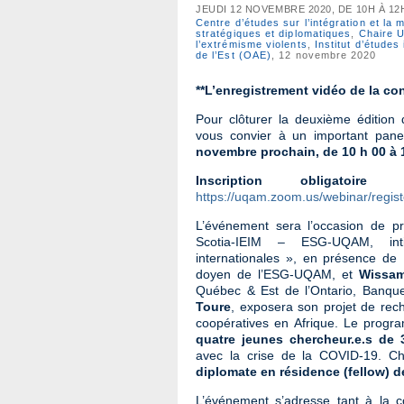
JEUDI 12 NOVEMBRE 2020, DE 10H À 12
Centre d’études sur l’intégration et la 
stratégiques et diplomatiques
,
Chaire U
l’extrémisme violents
,
Institut d’études
de l’Est (OAE)
, 12 novembre 2020
**L’enregistrement vidéo de la co
Pour clôturer la deuxième édition
vous convier à un important pane
novembre prochain, de 10 h 00 à 
Inscription obligatoi
https://uqam.zoom.us/webinar/re
L’événement sera l’occasion de p
Scotia-IEIM – ESG-UQAM, int
internationales », en présence de 
doyen de l’ESG-UQAM, et
Wissa
Québec & Est de l’Ontario, Banque
Toure
, exposera son projet de rec
coopératives en Afrique. Le progra
quatre jeunes chercheur.e.s de 
avec la crise de la COVID-19. Ch
diplomate en résidence (fellow) de
L’événement s’adresse tant à la c