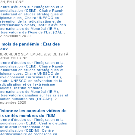
12H, EN LIGNE
entre d’études sur l’intégration et la
ondialisation (CEIM)
,
Chaire Raoul-
andurand en études stratégiques et
iplomatiques
,
Chaire UNESCO en
révention de la radicalisation et de
’extrémisme violents
,
Institut d’études
nternationales de Montréal (IEIM)
,
bservatoire de l’Asie de l’Est (OAE)
,
12 novembre 2020
5 mois de pandémie : État des
ieux
MERCREDI 2 SEPTEMBRE 2020 DE 12H À
13H30, EN LIGNE
entre d’études sur l’intégration et la
ondialisation (CEIM)
,
Chaire Raoul-
andurand en études stratégiques et
iplomatiques
,
Chaire UNESCO de
éveloppement curriculaire (CUDC)
,
haire UNESCO en prévention de la
adicalisation et de l’extrémisme
iolents
,
Institut d’études
nternationales de Montréal (IEIM)
,
bservatoire canadien sur les crises et
’action humanitaires (OCCAH)
, 2
septembre 2020
Visionnez les capsules vidéos de
six unités membres de l’EIM
entre d’études sur l’intégration et la
ondialisation (CEIM)
,
Centre d’études
ur le droit international et la
ondialisation (CEDIM)
,
Centre
nterdisciplinaire de recherche en