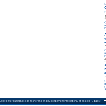
C
m
l
C
m
l
C
m
l
S
Centre interdisciplinaire de recherche en développement international et société (CIRDIS)