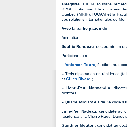
enregistré. L’IEIM souhaite remer
RVGL, notamment le ministère des 
Québec (MRIF), l’UQAM et la Faculté
des relations internationales de Mo
Avec la participation de
:
Animation
Sophie Rondeau
, doctorante en dro
Participant.e.s
–
Yetioman Toure
, étudiant au doc
–
Trois diplomates en résidence (fell
et
Gilles Rivard
;
–
Henri-Paul Normandin
, direct
Montréal ;
–
Quatre étudiant.e.s de 3e cycle s’i
Julie-Pier Nadeau
, candidate au d
résidence à la Chaire Raoul-Dandura
Gauthier Mouton
, candidat au doc