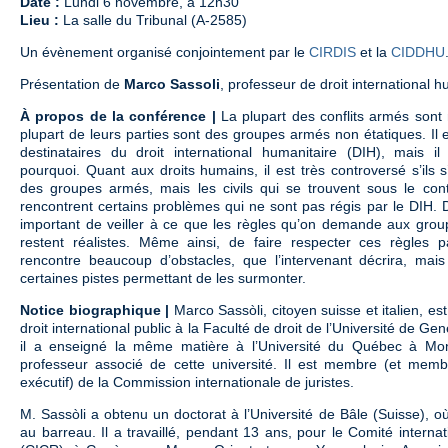
Date :
Lundi 6 novembre, à 12h30
Lieu :
La salle du Tribunal (A-2585)
Un évènement organisé conjointement par le
CIRDIS
et la
CIDDHU
Présentation de
Marco Sassoli
, professeur de droit international h
À propos de la conférence |
La plupart des conflits armés sont 
plupart de leurs parties sont des groupes armés non étatiques. Il e
destinataires du droit international humanitaire (DIH), mais il e
pourquoi. Quant aux droits humains, il est très controversé s’ils
des groupes armés, mais les civils qui se trouvent sous le co
rencontrent certains problèmes qui ne sont pas régis par le DIH. D
important de veiller à ce que les règles qu’on demande aux gro
restent réalistes. Même ainsi, de faire respecter ces règles
rencontre beaucoup d’obstacles, que l’intervenant décrira, mai
certaines pistes permettant de les surmonter.
Notice biographique |
Marco Sassòli, citoyen suisse et italien, es
droit international public à la Faculté de droit de l’Université de G
il a enseigné la même matière à l’Université du Québec à Mont
professeur associé de cette université. Il est membre (et mem
exécutif) de la Commission internationale de juristes.
M. Sassòli a obtenu un doctorat à l’Université de Bâle (Suisse), o
au barreau. Il a travaillé, pendant 13 ans, pour le Comité interna