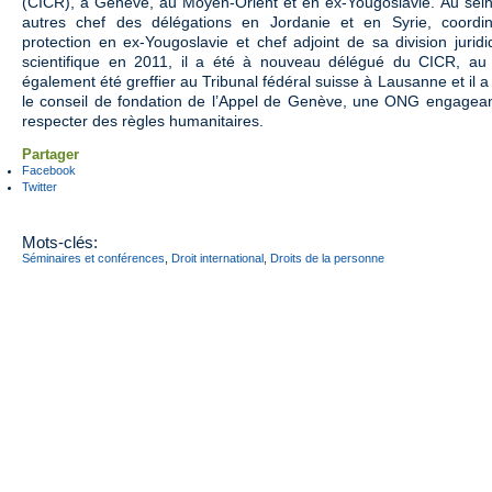
(CICR), à Genève, au Moyen-Orient et en ex-Yougoslavie. Au sein 
autres chef des délégations en Jordanie et en Syrie, coordin
protection en ex-Yougoslavie et chef adjoint de sa division juri
scientifique en 2011, il a été à nouveau délégué du CICR, au 
également été greffier au Tribunal fédéral suisse à Lausanne et il 
le conseil de fondation de l’Appel de Genève, une ONG engagea
respecter des règles humanitaires.
Partager
Facebook
Twitter
Mots-clés:
Séminaires et conférences
,
Droit international
,
Droits de la personne