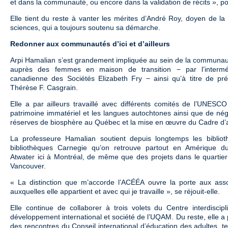
et dans la communauté, ou encore dans la validation de récits », pou
Elle tient du reste à vanter les mérites d’André Roy, doyen de la
sciences, qui a toujours soutenu sa démarche.
Redonner aux communautés d’ici et d’ailleurs
Arpi Hamalian s’est grandement impliquée au sein de la communauté
auprès des femmes en maison de transition − par l’intermédi
canadienne des Sociétés Elizabeth Fry − ainsi qu’à titre de pr
Thérèse F. Casgrain.
Elle a par ailleurs travaillé avec différents comités de l’UNESC
patrimoine immatériel et les langues autochtones ainsi que de nég
réserves de biosphère au Québec et la mise en œuvre du Cadre d’
La professeure Hamalian soutient depuis longtemps les biblio
bibliothèques Carnegie qu’on retrouve partout en Amérique du
Atwater ici à Montréal, de même que des projets dans le quarti
Vancouver.
« La distinction que m’accorde l’ACÉÉA ouvre la porte aux assoc
auxquelles elle appartient et avec qui je travaille », se réjouit-elle.
Elle continue de collaborer à trois volets du Centre interdiscip
développement international et société de l’UQAM. Du reste, elle a p
des rencontres du Conseil international d’éducation des adultes, t