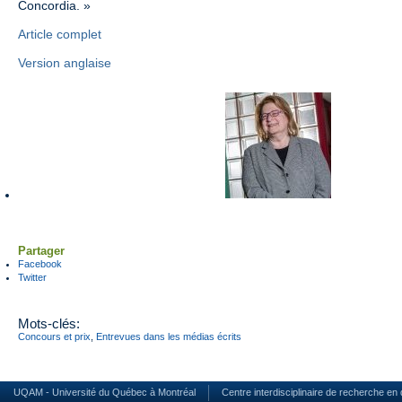
Concordia. »
Article complet
Version anglaise
Partager
Facebook
Twitter
Mots-clés:
Concours et prix
,
Entrevues dans les médias écrits
UQAM - Université du Québec à Montréal
Centre interdisciplinaire de recherche en