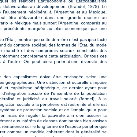
quel les relations État/économie ou État/capitalisme
ou défavorables au développement (Braudel, 1979). Le
 l’ajustement néolibéral à l’Argentine et au Mexique,
 peut être défavorable dans une grande mesure au
rio le Mexique mais surtout l’Argentine, comparés au
ode précédente marquée au plan économique par une
e l’État, montre que cette dernière n’est pas ipso facto
nd du contexte sociétal, des formes de l’État, du mode
de marché et des compromis sociaux constitutifs des
conforment concrètement cette articulation. Or tous ces
 à l’autre. On peut ainsi parler d’une diversité des
té des capitalismes doive être envisagée selon une
les géographiques. Une distinction structurelle s’impose
é et capitalisme périphérique, ce dernier ayant pour
le d’intégration sociale de l’ensemble de la population
alisé et juridicisé au travail salarié (formel), à la
ration sociale à la périphérie est restreinte et elle est
système de protection sociale et de l’emploi qui a pour
er, mais de réguler la pauvreté afin d’en assurer la
ément aux intérêts de classes dominantes bien assises
La rémanence sur le long terme de l’espèce périphérique
dérer comme un modèle cohérent dont la généralité se