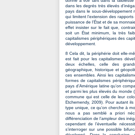
donne à voir tant dans la faibless
dans les degrés très élevés d’inéga
pays dans le sous-développement rés
qui limitent l’extension des rapports
puissance de l’État et de sa monnaie q
effet insister sur le fait que, contra
soit un État minimum, la très faibl
capitalismes périphériques des capi
développement.
8 Cela dit, la périphérie doit elle
est fait pour les capitalismes déve
deux échelles, celle des grand
géographique, historique et géopoli
ces ensembles. Ainsi les capitalism
formes de capitalismes périphériq
pays d’Amérique latine qu’on compar
et parmi les plus élevés du monde (G
commune qui est celle de leur colon
Etchemendy, 2009). Pour autant il
type unique, ce qu’on cherche à mont
nous a pas semblé a priori néce
différenciation de l’ampleur des inég
cependant de l’éventuelle nécessi
s’interroger sur une possible bifur
développé. Dans la conclusion, 