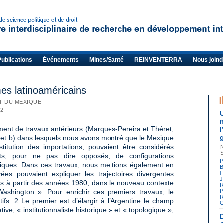
Publications
Événements
Mines/Santé
REINVENTERRA
Nous joind
mes latinoaméricains
I
ET DU MEXIQUE
12
m
gement de travaux antérieurs (Marques-Pereira et Théret,
 et b) dans lesquels nous avons montré que le Mexique
stitution des importations, pouvaient être considérés
ts, pour ne pas dire opposés, de configurations
P
litiques. Dans ces travaux, nous mettions également en
B
ées pouvaient expliquer les trajectoires divergentes
l
s à partir des années 1980, dans le nouveau contexte
R
ashington ». Pour enrichir ces premiers travaux, le
P
R
tifs. 2 Le premier est d’élargir à l’Argentine le champ
G
ve, « institutionnaliste historique » et « topologique »,
D