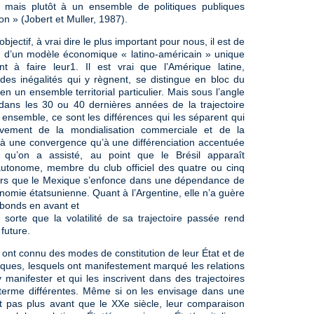
le, mais plutôt à un ensemble de politiques publiques
on » (Jobert et Muller, 1987).
bjectif, à vrai dire le plus important pour nous, il est de
ux d’un modèle économique « latino-américain » unique
 à faire leur1. Il est vrai que l’Amérique latine,
des inégalités qui y règnent, se distingue en bloc du
n un ensemble territorial particulier. Mais sous l’angle
on dans les 30 ou 40 dernières années de la trajectoire
nsemble, ce sont les différences qui les séparent qui
uvement de la mondialisation commerciale et de la
ns à une convergence qu’à une différenciation accentuée
 qu’on a assisté, au point que le Brésil apparaît
tonome, membre du club officiel des quatre ou cinq
lors que le Mexique s’enfonce dans une dépendance de
conomie étatsunienne. Quant à l’Argentine, elle n’a guère
 bonds en avant et
e sorte que la volatilité de sa trajectoire passée rend
 future.
e ont connu des modes de constitution de leur État et de
ifiques, lesquels ont manifestement marqué les relations
 manifester et qui les inscrivent dans des trajectoires
 terme différentes. Même si on les envisage dans une
t pas plus avant que le XXe siècle, leur comparaison