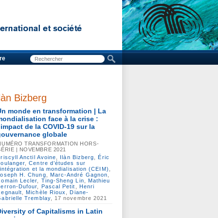
re
làn Bizberg
Un monde en transformation | La
ondialisation face à la crise :
l’impact de la COVID-19 sur la
gouvernance globale
NUMÉRO TRANSFORMATION HORS-
SÉRIE | NOVEMBRE 2021
riscyll Anctil Avoine
,
Ilàn Bizberg
,
Éric
oulanger
,
Centre d’études sur
’intégration et la mondialisation (CEIM)
,
Joseph H. Chung
,
Marc-André Gagnon
,
omain Lecler
,
Ting-Sheng Lin
,
Mathieu
erron-Dufour
,
Pascal Petit
,
Henri
egnault
,
Michèle Rioux
,
Diane-
abrielle Tremblay
, 17 novembre 2021
iversity of Capitalisms in Latin