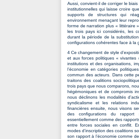
Aussi, convient-il de corriger le biai
institutionnelles qui laisse croire
supports de structures qui réa
environnement menaçant leur reprodu
forme de narration plus « littérair
les trois pays ici considérés, les c
durant la période de la substitutio
configurations cohérentes face à la g
4 Ce changement de style d’exposition
et aux forces politiques « vivantes
institutions et des organisations, im
l’économie en catégories politiques
commun des acteurs. Dans cette pers
traitons des coalitions sociopoliti
trois pays que nous comparons, nous 
hégémoniques et de compromis inst
nous déclinons les modalités d’acti
syndicalisme et les relations indu
financières ensuite, nous visons se
des configurations du rapport 
essentiellement comme des rapports
entre forces sociales en conflit. 
modes d’inscription des coalitions so
son rapport à l’économie comme de 