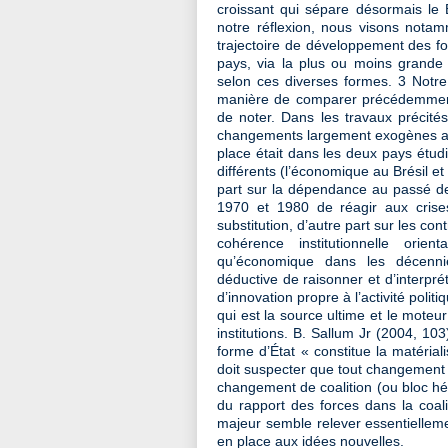
croissant qui sépare désormais le B
notre réflexion, nous visons notam
trajectoire de développement des fo
pays, via la plus ou moins grande 
selon ces diverses formes. 3 Notre 
manière de comparer précédemment 
de noter. Dans les travaux précités,
changements largement exogènes aux 
place était dans les deux pays étud
différents (l’économique au Brésil et
part sur la dépendance au passé de
1970 et 1980 de réagir aux crise
substitution, d’autre part sur les con
cohérence institutionnelle orie
qu’économique dans les décennie
déductive de raisonner et d’interprét
d’innovation propre à l’activité politiq
qui est la source ultime et le mote
institutions. B. Sallum Jr (2004, 1
forme d’État « constitue la matériali
doit suspecter que tout changement
changement de coalition (ou bloc 
du rapport des forces dans la coa
majeur semble relever essentielleme
en place aux idées nouvelles.