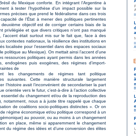
résil du Mexique conforte. En intégrant l’Argentine à
ment à tester l’hypothèse d’un impact possible sur la
rmes précises que prend le fédéralisme dans ces trois
I
capacité de l’État à mener des politiques pertinentes
deuxième objectif est de corriger certains biais de la
privilégiée et que divers critiques n’ont pas manqué
 l’accent était surtout mis sur le fait que, face à des
contextes nationaux, la résilience des institutions en
I
iés localisée pour l’essentiel dans des espaces sociaux
 le politique au Mexique). On mettait ainsi l’accent d’une
s ressources politiques ayant permis dans les années
s, endogènes puis exogènes, des régimes d’import-
traintes de
ntant les changements de régimes tant politique
s suivantes. Cette manière structurale largement
er l’histoire avait l’inconvénient de secondariser la part
B
ue orientée vers le futur, c’est-à-dire à l’action collective
ur essentiel du changement et/ou de la reproduction des
03), notamment, nous a à juste titre rappelé que chaque
sation de coalitions socio-politiques distinctes ». Or on
B
 de régime économique et/ou politique correspond à un
hégémonique) au pouvoir, ou au moins à un changement
lition en place, même si apparemment le changement
nt du régime des idées et d’une conversion des élites