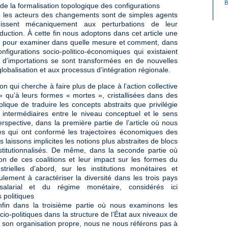
B
s de la formalisation topologique des configurations
 que les acteurs des changements sont de simples agents
gissent mécaniquement aux perturbations de leur
ction. À cette fin nous adoptons dans cet article une
e » pour examiner dans quelle mesure et comment, dans
onfigurations socio-politico-économiques qui existaient
n d’importations se sont transformées en de nouvelles
lobalisation et aux processus d’intégration régionale.
 qui cherche à faire plus de place à l’action collective
 » qu’à leurs formes « mortes », cristallisées dans des
plique de traduire les concepts abstraits que privilégie
 intermédiaires entre le niveau conceptuel et le sens
pective, dans la première partie de l’article où nous
ques qui ont conformé les trajectoires économiques des
laissons implicites les notions plus abstraites de blocs
itutionnalisés. De même, dans la seconde partie où
on de ces coalitions et leur impact sur les formes du
strielles d’abord, sur les institutions monétaires et
ulement à caractériser la diversité dans les trois pays
salarial et du régime monétaire, considérés ici
 politiques
Enfin dans la troisième partie où nous examinons les
cio-politiques dans la structure de l’État aux niveaux de
son organisation propre, nous ne nous référons pas à