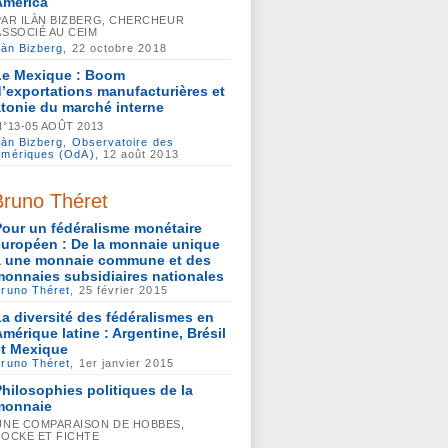
America
PAR ILÀN BIZBERG, CHERCHEUR
ASSOCIÉ AU CEIM
làn Bizberg
, 22 octobre 2018
Le Mexique : Boom
d’exportations manufacturières et
atonie du marché interne
N°13-05 AOÛT 2013
làn Bizberg
,
Observatoire des
Amériques (OdA)
, 12 août 2013
Bruno Théret
Pour un fédéralisme monétaire
européen : De la monnaie unique
à une monnaie commune et des
monnaies subsidiaires nationales
runo Théret
, 25 février 2015
La diversité des fédéralismes en
Amérique latine : Argentine, Brésil
et Mexique
runo Théret
, 1er janvier 2015
Philosophies politiques de la
monnaie
UNE COMPARAISON DE HOBBES,
LOCKE ET FICHTE