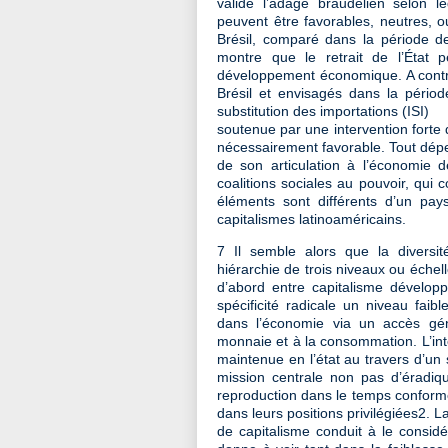
valide l’adage braudélien selon le
peuvent être favorables, neutres, 
Brésil, comparé dans la période de
montre que le retrait de l’État
développement économique. A contra
Brésil et envisagés dans la péri
substitution des importations (ISI)
soutenue par une intervention forte d
nécessairement favorable. Tout dépe
de son articulation à l’économie 
coalitions sociales au pouvoir, qui 
éléments sont différents d’un pays
capitalismes latinoaméricains.
7 Il semble alors que la diversi
hiérarchie de trois niveaux ou échel
d’abord entre capitalisme développ
spécificité radicale un niveau faib
dans l’économie via un accès génér
monnaie et à la consommation. L’intég
maintenue en l’état au travers d’un 
mission centrale non pas d’éradiqu
reproduction dans le temps conform
dans leurs positions privilégiées2. 
de capitalisme conduit à le consi