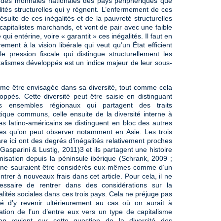
e des monnaies nationales des pays périphériques que
lités structurelles qui y règnent. L’enfermement de ces
ulte de ces inégalités et de la pauvreté structurelles
 capitalistes marchands, et vont de pair avec une faible
ui entérine, voire « garantit » ces inégalités. Il faut en
irement à la vision libérale qui veut qu’un État efficient
e pression fiscale qui distingue structurellement les
talismes développés est un indice majeur de leur sous-
-même être envisagée dans sa diversité, tout comme cela
loppés. Cette diversité peut être saisie en distinguant
s ensembles régionaux qui partagent des traits
tique communs, celle ensuite de la diversité interne à
es latino-américains se distinguent en bloc des autres
ues qu’on peut observer notamment en Asie. Les trois
e ici ont des degrés d’inégalités relativement proches
asparini & Lustig, 2011)3 et ils partagent une histoire
isation depuis la péninsule ibérique (Schrank, 2009 ;
s ne sauraient être considérés eux-mêmes comme d’un
rer à nouveaux frais dans cet article. Pour cela, il ne
ssaire de rentrer dans des considérations sur la
alités sociales dans ces trois pays. Cela ne préjuge pas
té d’y revenir ultérieurement au cas où on aurait à
cation de l’un d’entre eux vers un type de capitalisme
on revient sur cette question de la diversité des