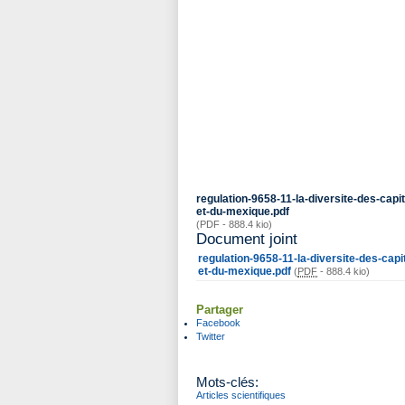
regulation-9658-11-la-diversite-des-capi
et-du-mexique.pdf
(PDF - 888.4 kio)
Document joint
regulation-9658-11-la-diversite-des-capi
et-du-mexique.pdf
(
PDF
-
888.4 kio
)
Partager
Facebook
Twitter
Mots-clés:
Articles scientifiques