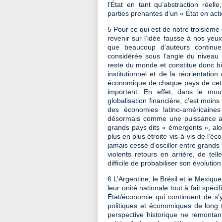
l’État en tant qu’abstraction réel
parties prenantes d’un « État en acti
5 Pour ce qui est de notre troisième o
revenir sur l’idée fausse à nos ye
que beaucoup d’auteurs continuent
considérée sous l’angle du niveau 
reste du monde et constitue donc bie
institutionnel et de la réorientati
économique de chaque pays de cet e
importent. En effet, dans le mo
globalisation financière, c’est moi
des économies latino-américaines
désormais comme une puissance au
grands pays dits « émergents », a
plus en plus étroite vis-à-vis de l’é
jamais cessé d’osciller entre grands
violents retours en arrière, de tell
difficile de probabiliser son évolution
6 L’Argentine, le Brésil et le Mexiqu
leur unité nationale tout à fait spéc
État/économie qui continuent de s’y
politiques et économiques de long
perspective historique ne remontan