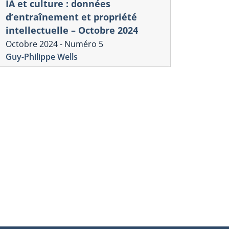
IA et culture : données
d’entraînement et propriété
intellectuelle – Octobre 2024
Octobre 2024 - Numéro 5
Guy-Philippe Wells
onique commerciale américaine
Chronique commer
bat d’experts sur les
Le Partena
mpacts économiques du TPP
adopté en 
ume 9, numéro 2
Volume 9, numér
-Philippe Wells
Guy-Philippe Wel