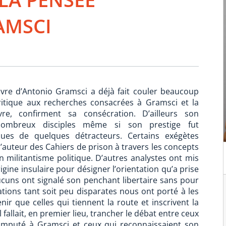
AMSCI
uvre d’Antonio Gramsci a déjà fait couler beaucoup
ritique aux recherches consacrées à Gramsci et la
, confirment sa consécration. D’ailleurs son
ombreux disciples même si son prestige fut
ques de quelques détracteurs. Certains exégètes
 l’auteur des Cahiers de prison à travers les concepts
n militantisme politique. D’autres analystes ont mis
igine insulaire pour désigner l’orientation qu’a prise
aucuns ont signalé son penchant libertaire sans pour
tions tant soit peu disparates nous ont porté à les
nir que celles qui tiennent la route et inscrivent la
l fallait, en premier lieu, trancher le débat entre ceux
 imputé à Gramsci et ceux qui reconnaissaient son