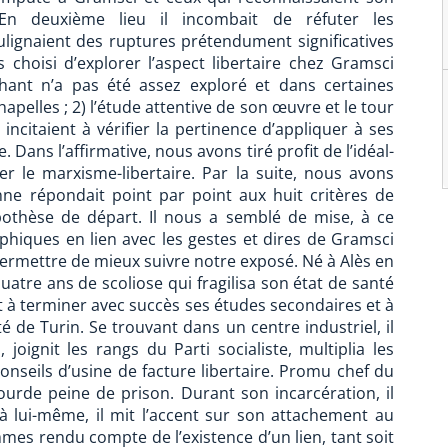
 En deuxième lieu il incombait de réfuter les
oulignaient des ruptures prétendument significatives
choisi d’explorer l’aspect libertaire chez Gramsci
hant n’a pas été assez exploré et dans certaines
apelles ; 2) l’étude attentive de son œuvre et le tour
 incitaient à vérifier la pertinence d’appliquer à ses
e. Dans l’affirmative, nous avons tiré profit de l’idéal-
er le marxisme-libertaire. Par la suite, nous avons
enne répondait point par point aux huit critères de
othèse de départ. Il nous a semblé de mise, à ce
phiques en lien avec les gestes et dires de Gramsci
i permettre de mieux suivre notre exposé. Né à Alès en
quatre ans de scoliose qui fragilisa son état de santé
nt à terminer avec succès ses études secondaires et à
 de Turin. Se trouvant dans un centre industriel, il
joignit les rangs du Parti socialiste, multiplia les
onseils d’usine de facture libertaire. Promu chef du
urde peine de prison. Durant son incarcération, il
 à lui-même, il mit l’accent sur son attachement au
es rendu compte de l’existence d’un lien, tant soit