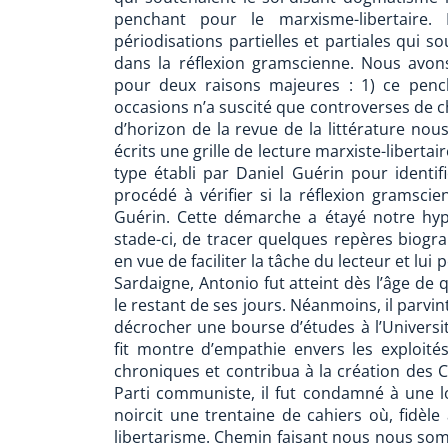
penchant pour le marxisme-libertaire.
périodisations partielles et partiales qui s
dans la réflexion gramscienne. Nous avons 
pour deux raisons majeures : 1) ce penc
occasions n’a suscité que controverses de ch
d’horizon de la revue de la littérature nous
écrits une grille de lecture marxiste-libertair
type établi par Daniel Guérin pour identifi
procédé à vérifier si la réflexion gramsci
Guérin. Cette démarche a étayé notre hyp
stade-ci, de tracer quelques repères biogra
en vue de faciliter la tâche du lecteur et lu
Sardaigne, Antonio fut atteint dès l’âge de 
le restant de ses jours. Néanmoins, il parvi
décrocher une bourse d’études à l’Université
fit montre d’empathie envers les exploités, 
chroniques et contribua à la création des C
Parti communiste, il fut condamné à une lo
noircit une trentaine de cahiers où, fidèle
libertarisme. Chemin faisant nous nous somm