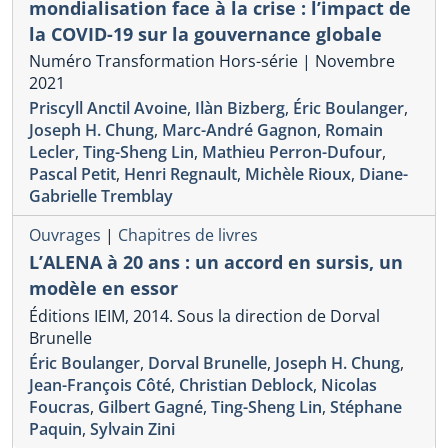
mondialisation face à la crise : l’impact de
la COVID-19 sur la gouvernance globale
Numéro Transformation Hors-série | Novembre
2021
Priscyll Anctil Avoine
,
Ilàn Bizberg
,
Éric Boulanger
,
Joseph H. Chung
,
Marc-André Gagnon
,
Romain
Lecler
,
Ting-Sheng Lin
,
Mathieu Perron-Dufour
,
Pascal Petit
,
Henri Regnault
,
Michèle Rioux
,
Diane-
Gabrielle Tremblay
Ouvrages
|
Chapitres de livres
L’ALENA à 20 ans : un accord en sursis, un
modèle en essor
Éditions IEIM, 2014. Sous la direction de Dorval
Brunelle
Éric Boulanger
,
Dorval Brunelle
,
Joseph H. Chung
,
Jean-François Côté
,
Christian Deblock
,
Nicolas
Foucras
,
Gilbert Gagné
,
Ting-Sheng Lin
,
Stéphane
Paquin
,
Sylvain Zini