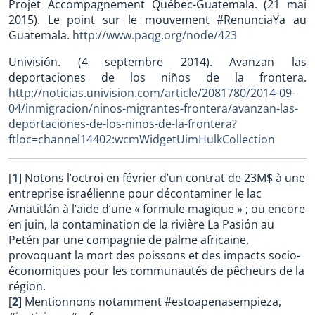
Projet Accompagnement Québec-Guatemala. (21 mai
2015). Le point sur le mouvement #RenunciaYa au
Guatemala.
http://www.paqg.org/node/423
Univisión. (4 septembre 2014). Avanzan las
deportaciones de los niños de la frontera.
http://noticias.univision.com/article/2081780/2014-09-
04/inmigracion/ninos-migrantes-frontera/avanzan-las-
deportaciones-de-los-ninos-de-la-frontera?
ftloc=channel14402:wcmWidgetUimHulkCollection
[
1
]
Notons l’octroi en février d’un contrat de 23M$ à une
entreprise israélienne pour décontaminer le lac
Amatitlán à l’aide d’une « formule magique » ; ou encore
en juin, la contamination de la rivière La Pasión au
Petén par une compagnie de palme africaine,
provoquant la mort des poissons et des impacts socio-
économiques pour les communautés de pêcheurs de la
région.
[
2
]
Mentionnons notamment #estoapenasempieza,