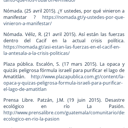
Nómada. (25 avril 2015). ¿Y ustedes, por qué vinieron a
manifestar ?
https://nomada.gt/y-ustedes-por-que-
vinieron-a-manifestar/
Nómada. Véliz, R. (21 avril 2015). Así están las fuerzas
dentro del Cacif en la actual crisis política.
https://nomada.gt/asi-estan-las-fuerzas-en-el-cacif-en-
la-antesala-a-la-crisis-politicas/
Plaza pública. Escalón, S. (17 mars 2015). La opaca y
quizás peligrosa fórmula israelí para purificar el lago de
Amatitlán.
http://www.plazapublica.com.gt/content/la-
opaca-y-quizas-peligrosa-formula-israeli-para-purificar-
el-lago-de-amatitlan
Prensa Libre. Patzán, J.M. (19 juin 2015). Desastre
ecológico en río La Pasión.
http://www.prensalibre.com/guatemala/comunitario/desa
ecologico-en-rio-la-pasion