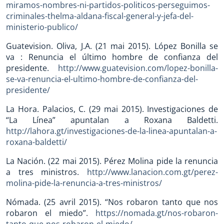
miramos-nombres-ni-partidos-politicos-perseguimos-
criminales-thelma-aldana-fiscal-general-y-jefa-del-
ministerio-publico/
Guatevision. Oliva, J.A. (21 mai 2015). López Bonilla se
va : Renuncia el último hombre de confianza del
presidente.
http://www.guatevision.com/lopez-bonilla-
se-va-renuncia-el-ultimo-hombre-de-confianza-del-
presidente/
La Hora. Palacios, C. (29 mai 2015). Investigaciones de
“La Línea” apuntalan a Roxana Baldetti.
http://lahora.gt/investigaciones-de-la-linea-apuntalan-a-
roxana-baldetti/
La Nación. (22 mai 2015). Pérez Molina pide la renuncia
a tres ministros.
http://www.lanacion.com.gt/perez-
molina-pide-la-renuncia-a-tres-ministros/
Nómada. (25 avril 2015). “Nos robaron tanto que nos
robaron el miedo”.
https://nomada.gt/nos-robaron-
tanto-que-nos-robaron-el-miedo/