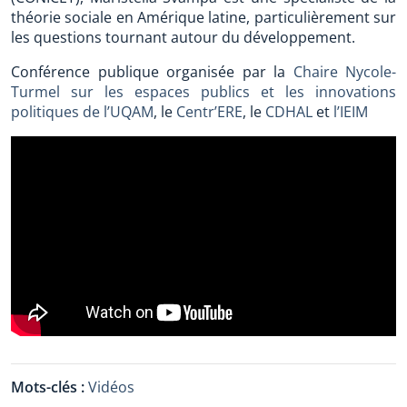
théorie sociale en Amérique latine, particulièrement sur
les questions tournant autour du développement.
Conférence publique organisée par la
Chaire Nycole-
Turmel sur les espaces publics et les innovations
politiques de l’UQAM
, le
Centr’ERE
, le
CDHAL
et
l’IEIM
Mots-clés :
Vidéos