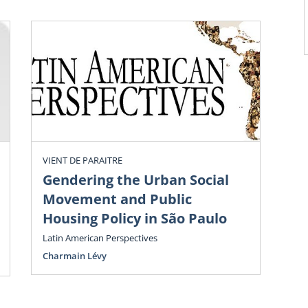
L’As
Lati
(ACÉL
prog
latin
Déve
inter
Guel
l’AC
VIENT DE PARAITRE
2017 
Gendering the Urban Social
qui 
Movement and Public
Housing Policy in São Paulo
App
Co
Latin American Perspectives
3 
Charmain Lévy
G
Mur