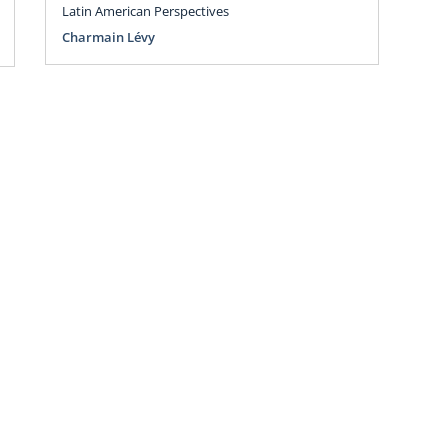
Co
Latin American Perspectives
3 
Charmain Lévy
G
Mur