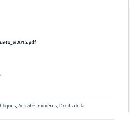
eto_ei2015.pdf
)
tifiques
,
Activités minières
,
Droits de la