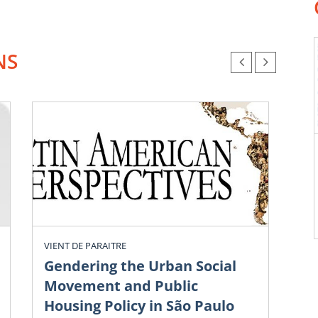
NS
L’As
Lati
(ACÉL
prog
latin
Déve
inter
Guel
l’AC
VIENT DE PARAITRE
2017 
Gendering the Urban Social
qui 
Movement and Public
Housing Policy in São Paulo
App