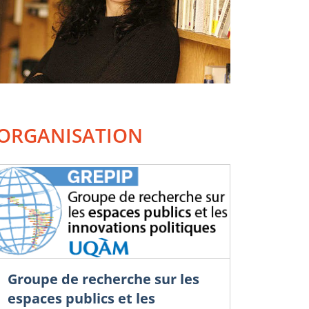
ORGANISATION
sociation Canadienne des Études
« Nous, les co
no-Américaines et des Caraïbes
formons la major
Groupe de recherche sur les
AC) et les
Sierra Norte de 
espaces publics et les
rammes interdisciplinaires d’Études
que nous somme