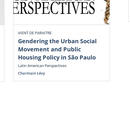
latin
Déve
inter
Guel
l’AC
VIENT DE PARAITRE
2017 
Gendering the Urban Social
qui 
Movement and Public
Housing Policy in São Paulo
App
Co
Latin American Perspectives
3 
Charmain Lévy
G
Mur