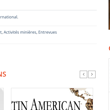
rnational
.
t
,
Activités minières
,
Entrevues
NS
L’As
Lati
(ACÉL
prog