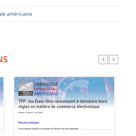
le américaine
NS