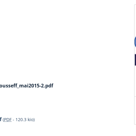
rousseff_mai2015-2.pdf
f
(
PDF
-
120.3 kio
)