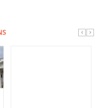
NS
Chr
Ve