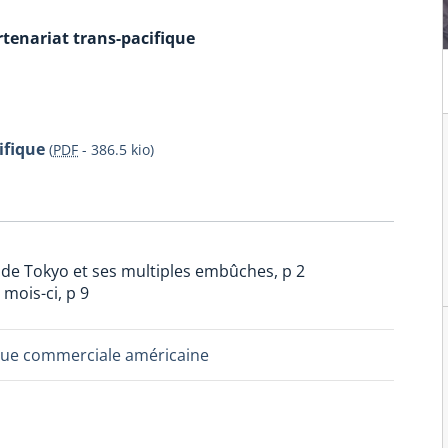
rtenariat trans-pacifique
ifique
(
PDF
-
386.5 kio
)
e de Tokyo et ses multiples embûches, p 2
mois-ci, p 9
ue commerciale américaine