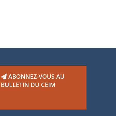
ume 9, numéro 2
Volume 9, numér
-Philippe Wells
Guy-Philippe Wel
ABONNEZ-VOUS AU
BULLETIN DU CEIM