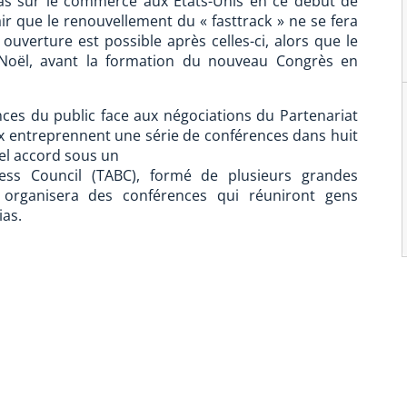
pas sur le commerce aux États-Unis en ce début de
ir que le renouvellement du « fasttrack » ne se fera
uverture est possible après celles-ci, alors que le
 Noël, avant la formation du nouveau Congrès en
ences du public face aux négociations du Partenariat
eux entreprennent une série de conférences dans huit
uel accord sous un
iness Council (TABC), formé de plusieurs grandes
 organisera des conférences qui réuniront gens
ias.