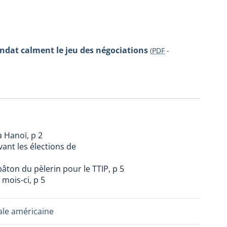
ndat calment le jeu des négociations
(
PDF
-
à Hanoï, p 2
vant les élections de
bâton du pèlerin pour le TTIP, p 5
mois-ci, p 5
le américaine