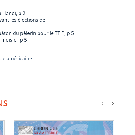
à Hanoï, p 2
vant les élections de
bâton du pèlerin pour le TTIP, p 5
mois-ci, p 5
le américaine
NS