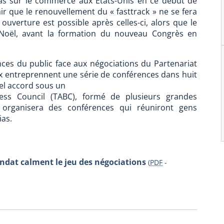
pas sur le commerce aux États-Unis en ce début de
ir que le renouvellement du « fasttrack » ne se fera
uverture est possible après celles-ci, alors que le
 Noël, avant la formation du nouveau Congrès en
ences du public face aux négociations du Partenariat
eux entreprennent une série de conférences dans huit
uel accord sous un
iness Council (TABC), formé de plusieurs grandes
 organisera des conférences qui réuniront gens
ias.
ndat calment le jeu des négociations
(
PDF
-