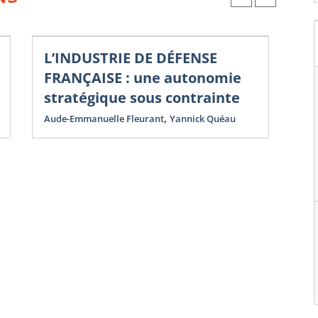
L’INDUSTRIE DE DÉFENSE
Nou
Co
FRANÇAISE : une autonomie
N
stratégique sous contrainte
D
,
Aude-Emmanuelle Fleurant
Yannick Quéau
St
Yan