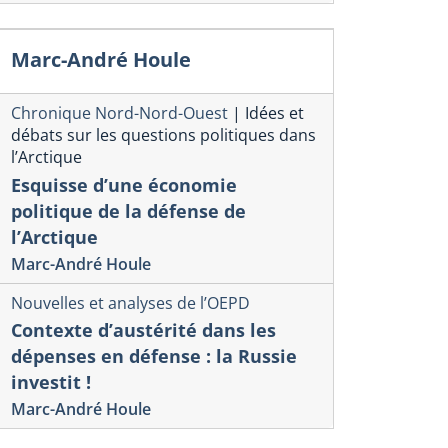
Marc-André Houle
Note de vei
velles et analyses de l’OEPD
mpass and Calculator Still
Armement
Chronique Nord-Nord-Ouest
|
Idées et
eeded for the New Canadian
défense
débats sur les questions politiques dans
l’Arctique
efence Procurement
Aude-Emmanuelle
Esquisse d’une économie
rategy
politique de la défense de
nick Quéau
l’Arctique
Marc-André Houle
Nouvelles et analyses de l’OEPD
Contexte d’austérité dans les
dépenses en défense : la Russie
investit !
Marc-André Houle