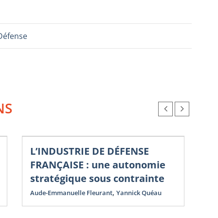
Défense
NS
L’INDUSTRIE DE DÉFENSE
Nou
Co
FRANÇAISE : une autonomie
N
stratégique sous contrainte
D
,
Aude-Emmanuelle Fleurant
Yannick Quéau
St