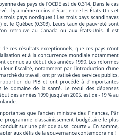
moyenne des pays de l’OCDE est de 0,314. Dans le cas
élevé. Il y a même moins d’écart entre les États-Unis et
 les trois pays nordiques ! Les trois pays scandinaves
 et le Québec (0.303). Leurs taux de pauvreté sont
on retrouve au Canada ou aux États-Unis. Il est
tir de ces résultats exceptionnels, que ces pays n’ont
ialisation et à la concurrence mondiale notamment
s ont connue au début des années 1990. Les réformes
 leur fiscalité, notamment par l’introduction d’une
rché du travail, ont privatisé des services publics,
proportion du PIB et ont procédé à d’importantes
s le domaine de la santé. Le recul des dépenses
ébut des années 1990 jusqu’en 2005, est de - 19 % au
inlande.
portantes que l’ancien ministre des Finances, Pär
le programme d’assainissement budgétaire le plus
 conduit sur une période aussi courte ». En somme,
apter aux défis de la gouvernance contemporaine !