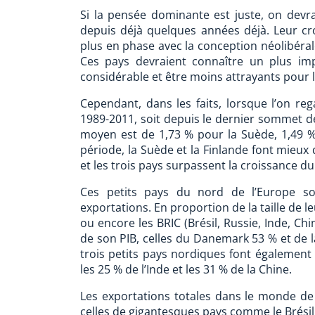
Si la pensée dominante est juste, on devr
depuis déjà quelques années déjà. Leur cro
plus en phase avec la conception néolibéra
Ces pays devraient connaître un plus i
considérable et être moins attrayants pour l
Cependant, dans les faits, lorsque l’on r
1989-2011, soit depuis le dernier sommet d
moyen est de 1,73 % pour la Suède, 1,49 %
période, la Suède et la Finlande font mieux 
et les trois pays surpassent la croissance du
Ces petits pays du nord de l’Europe so
exportations. En proportion de la taille de l
ou encore les BRIC (Brésil, Russie, Inde, Ch
de son PIB, celles du Danemark 53 % et de l
trois petits pays nordiques font également 
les 25 % de l’Inde et les 31 % de la Chine.
Les exportations totales dans le monde d
celles de gigantesques pays comme le Brésil 