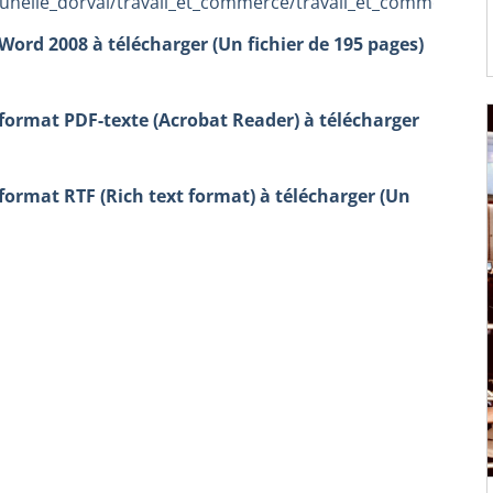
runelle_dorval/travail_et_commerce/travail_et_commerce.h
Word 2008 à télécharger (Un fichier de 195 pages)
 format PDF-texte (Acrobat Reader) à télécharger
format RTF (Rich text format) à télécharger (Un