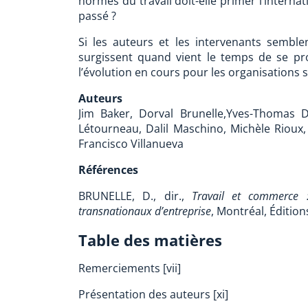
normes du travail doit-elle primer l’internat
passé ?
Si les auteurs et les intervenants semble
surgissent quand vient le temps de se pr
l’évolution en cours pour les organisations s
Auteurs
Jim Baker, Dorval Brunelle,Yves-Thomas D
Létourneau, Dalil Maschino, Michèle Rioux, 
Francisco Villanueva
Références
BRUNELLE, D., dir.,
Travail et commerce :
transnationaux d’entreprise
, Montréal, Édition
Table des matières
Remerciements [vii]
Présentation des auteurs [xi]