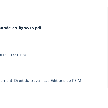
nde_en_ligne-15.pdf
(
PDF
-
132.6 kio
)
ssement
,
Droit du travail
,
Les Éditions de l’IEIM