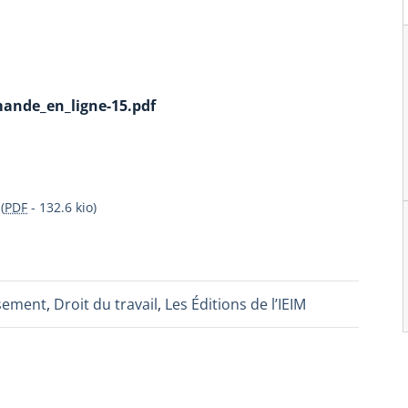
nde_en_ligne-15.pdf
(
PDF
-
132.6 kio
)
ssement
,
Droit du travail
,
Les Éditions de l’IEIM