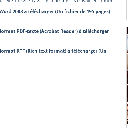
runelle_dorval/travail_et_commerce/travail_et_commerce.h
Word 2008 à télécharger (Un fichier de 195 pages)
 format PDF-texte (Acrobat Reader) à télécharger
format RTF (Rich text format) à télécharger (Un