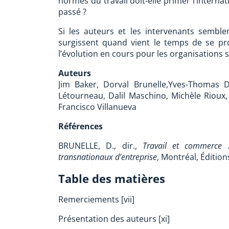
normes du travail doit-elle primer l’internat
passé ?
Si les auteurs et les intervenants semble
surgissent quand vient le temps de se pr
l’évolution en cours pour les organisations s
Auteurs
Jim Baker, Dorval Brunelle,Yves-Thomas D
Létourneau, Dalil Maschino, Michèle Rioux, 
Francisco Villanueva
Références
BRUNELLE, D., dir.,
Travail et commerce :
transnationaux d’entreprise
, Montréal, Édition
Table des matières
Remerciements [vii]
Présentation des auteurs [xi]