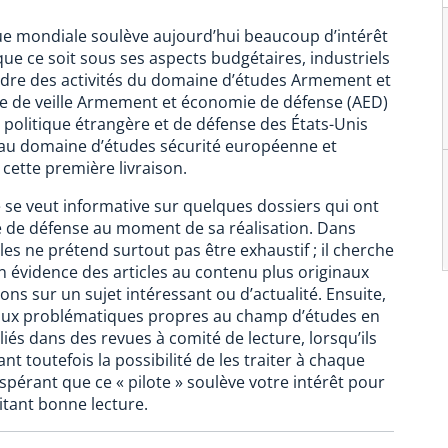
que mondiale soulève aujourd’hui beaucoup d’intérêt
ue ce soit sous ses aspects budgétaires, industriels
cadre des activités du domaine d’études Armement et
te de veille Armement et économie de défense (AED)
la politique étrangère et de défense des États-Unis
 au domaine d’études sécurité européenne et
 cette première livraison.
lle se veut informative sur quelques dossiers qui ont
e de défense au moment de sa réalisation. Dans
cles ne prétend surtout pas être exhaustif ; il cherche
n évidence des articles au contenu plus originaux
ons sur un sujet intéressant ou d’actualité. Ensuite,
é aux problématiques propres au champ d’études en
iés dans des revues à comité de lecture, lorsqu’ils
nt toutefois la possibilité de les traiter à chaque
spérant que ce « pilote » soulève votre intérêt pour
itant bonne lecture.