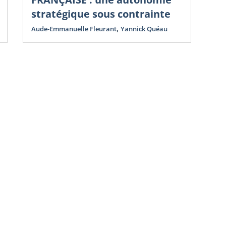
N
stratégique sous contrainte
D
,
Aude-Emmanuelle Fleurant
Yannick Quéau
St
Yan