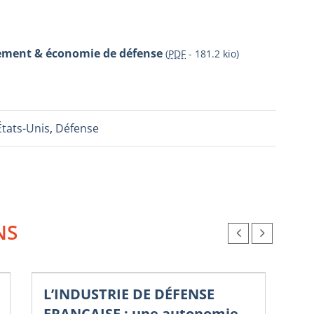
rmement & économie de défense
(
PDF
-
181.2 kio
)
États-Unis
,
Défense
NS
L’INDUSTRIE DE DÉFENSE
Nou
Co
FRANÇAISE : une autonomie