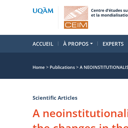
ACCUEIL
À PROPOS
EXPERTS
>
>
Home
Publications
A NEOINSTITUTIONALI
Scientific Articles
A neoinstitutional
the changes in th