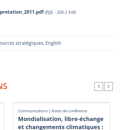
rpretation_2011.pdf
(
PDF
-
206.2 KiB
)
sources stratégiques
,
English
NS
Communications
|
Notes de conférence
Not
Mondialisation, libre-échange
La
et changements climatiques :
d