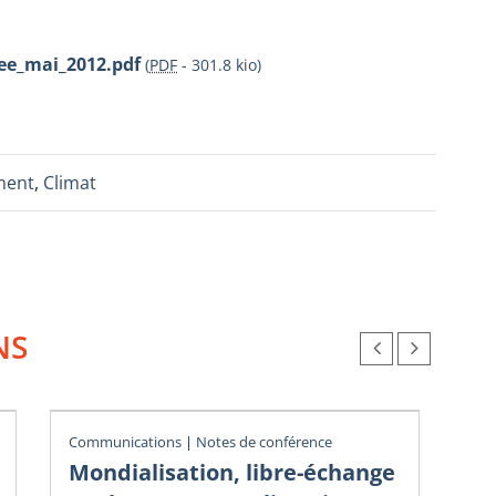
ee_mai_2012.pdf
(
PDF
-
301.8 kio
)
ment
,
Climat
NS
Communications
|
Notes de conférence
Not
Mondialisation, libre-échange
La