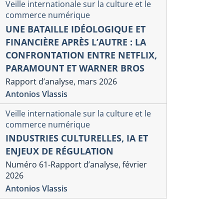
Veille internationale sur la culture et le
commerce numérique
UNE BATAILLE IDÉOLOGIQUE ET
FINANCIÈRE APRÈS L’AUTRE : LA
CONFRONTATION ENTRE NETFLIX,
PARAMOUNT ET WARNER BROS
Rapport d’analyse, mars 2026
Antonios Vlassis
Veille internationale sur la culture et le
commerce numérique
INDUSTRIES CULTURELLES, IA ET
ENJEUX DE RÉGULATION
Numéro 61-Rapport d’analyse, février
2026
Veille internation
ue Interventions économiques
Antonios Vlassis
numérique
dèles d’organisation et de
La fin de l
llaboration à l’ère du
aux États-U