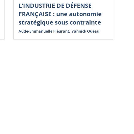
L’INDUSTRIE DE DÉFENSE
Nou
Co
FRANÇAISE : une autonomie
N
stratégique sous contrainte
D
,
Aude-Emmanuelle Fleurant
Yannick Quéau
St
Yan