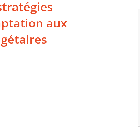
stratégies
aptation aux
gétaires