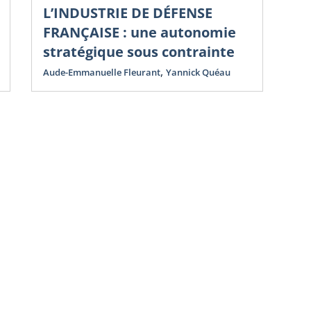
L’INDUSTRIE DE DÉFENSE
Nou
Co
FRANÇAISE : une autonomie
N
stratégique sous contrainte
D
,
Aude-Emmanuelle Fleurant
Yannick Quéau
St
Yan