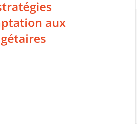
stratégies
aptation aux
gétaires