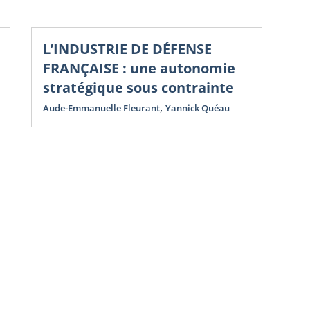
L’INDUSTRIE DE DÉFENSE
Nou
Co
FRANÇAISE : une autonomie
N
stratégique sous contrainte
D
,
Aude-Emmanuelle Fleurant
Yannick Quéau
St
Yan