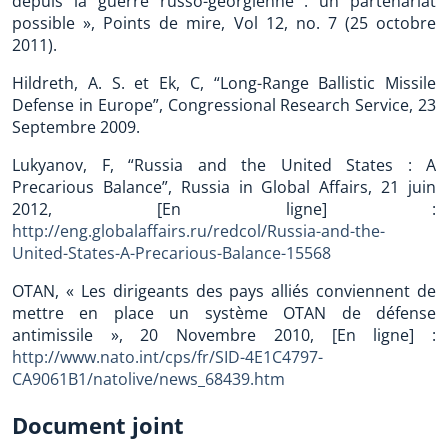
depuis la guerre russo-géorgienne : un partenariat
possible », Points de mire, Vol 12, no. 7 (25 octobre
2011).
Hildreth, A. S. et Ek, C, “Long-Range Ballistic Missile
Defense in Europe”, Congressional Research Service, 23
Septembre 2009.
Lukyanov, F, “Russia and the United States : A
Precarious Balance”, Russia in Global Affairs, 21 juin
2012, [En ligne] :
http://eng.globalaffairs.ru/redcol/Russia-and-the-
United-States-A-Precarious-Balance-15568
OTAN, « Les dirigeants des pays alliés conviennent de
mettre en place un système OTAN de défense
antimissile », 20 Novembre 2010, [En ligne] :
http://www.nato.int/cps/fr/SID-4E1C4797-
CA9061B1/natolive/news_68439.htm
Document joint