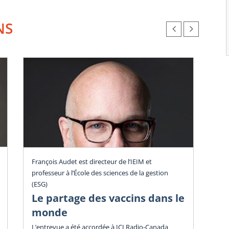
NS
Poi
François Audet est directeur de l’IEIM et
professeur à l’École des sciences de la gestion
La
(ESG)
ar
Le partage des vaccins dans le
cr
monde
L’entrevue a été accordée à ICI Radio-Canada