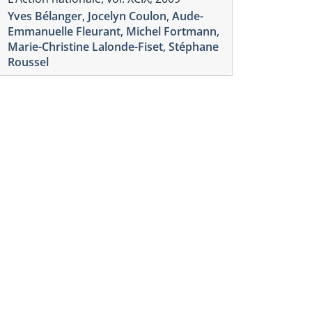
Yves Bélanger
,
Jocelyn Coulon
,
Aude-
Emmanuelle Fleurant
,
Michel Fortmann
,
Marie-Christine Lalonde-Fiset
,
Stéphane
Roussel
nts de mire
Points de mire
 crise au Mali : groupes
Un an aprè
més, impasse politique et
arabes » :
ise humanitaire
et géopoli
au Machre