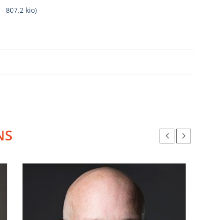
-
807.2 kio
)
NS